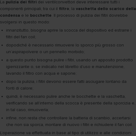
La
pulizia dei filtri
dei ventilconvettori deve interessare tutti i
componenti principali, tra cui il
filtro
, la
vaschetta dello scarico della
condensa
e le
bocchette
. Il processo di pulizia dei filtri dovrebbe
svolgersi in questo modo:
innanzitutto, bisogna aprire la scocca del dispositivo ed estrarre i
filtri del fan coil;
dopodiché è necessario rimuovere lo sporco più grosso con
un’aspirapolvere o un pennello morbido;
a questo punto bisogna pulire i filtri, usando un apposito prodotto
igienizzante o, se indicato nel libretto d’uso e manutenzione,
lavando il filtro con acqua e sapone;
dopo la pulizia, i filtri devono essere fatti asciugare lontano da
fonti di calore;
quindi, è necessario pulire anche le bocchette e la vaschetta,
verificando se all’interno della scocca è presente della sporcizia e,
in tal caso, rimuoverla;
infine, non resta che controllare la batteria di scambio, accertarsi
che non sia sporca, montare di nuovo i filtri e richiudere il fan coil.
L’operazione va effettuata in base al tipo di utilizzo e alle condizioni