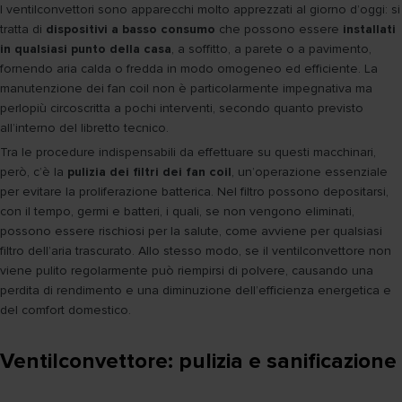
I ventilconvettori sono apparecchi molto apprezzati al giorno d’oggi: si
tratta di
dispositivi a basso consumo
che possono essere
installati
in qualsiasi punto della casa
, a soffitto, a parete o a pavimento,
fornendo aria calda o fredda in modo omogeneo ed efficiente. La
manutenzione dei fan coil non è particolarmente impegnativa ma
perlopiù circoscritta a pochi interventi, secondo quanto previsto
all’interno del libretto tecnico.
Tra le procedure indispensabili da effettuare su questi macchinari,
però, c’è la
pulizia dei filtri dei fan coil
, un’operazione essenziale
per evitare la proliferazione batterica. Nel filtro possono depositarsi,
con il tempo, germi e batteri, i quali, se non vengono eliminati,
possono essere rischiosi per la salute, come avviene per qualsiasi
filtro dell’aria trascurato. Allo stesso modo, se il ventilconvettore non
viene pulito regolarmente può riempirsi di polvere, causando una
perdita di rendimento e una diminuzione dell’efficienza energetica e
del comfort domestico.
Ventilconvettore: pulizia e sanificazione