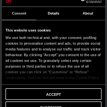
Risparmio energetico: trasforma la tua
casa in un modello di efficienza
Consent
Details
About
LEGGI DI PIÙ
This website uses cookies
We use both technical and, with your consent, profiling
cookies to personalise content and ads, to provide social
media features and to analyse our traffic and track visitor
behaviour. By clicking "Accept" you consent to the use of
all cookies we use. To granularly select only certain
purposes or third parties or to refuse the use of all
cookies you can click on "Customise" or "Refuse"
respectively. You can find out more in our Cookie Policy.
ACCEPT