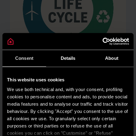
Consent
Details
About
AMBIENTE
This website uses cookies
Risparmio energetico: trasforma la tua
We use both technical and, with your consent, profiling
casa in un modello di efficienza
cookies to personalise content and ads, to provide social
media features and to analyse our traffic and track visitor
LEGGI DI PIÙ
behaviour. By clicking "Accept" you consent to the use of
all cookies we use. To granularly select only certain
purposes or third parties or to refuse the use of all
cookies you can click on "Customise" or "Refuse"