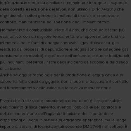
legiferazioni in modo da ampliare e completare le regole a supporto
della corretta esecuzione dei lavori, non ultimo il DPR 74/2013 che
regolamenta i criteri generali in materia di esercizio, conduzione,
controllo, manutenzione ed ispezione degli impianti termici.
Normalmente il combustibile usato é il gas, che oltre ad essere più
economico, con un migliore rendimento, e a rappresentare una via
intermedia tra le fonti di energia rinnovabili (gas di discarica, gas
residuati dai processi di depurazione e biogas sono le categorie gas
considerate rinnovabili), rispettose dell'ambiente, e quelle tradizionali,
più inquinanti, presenta i rischi degli incidenti da scoppio e da ossido
di carbonio.
Anche se oggi la tecnologia per la produzione di acqua calda e di
calore ha fatto passi da gigante, non si può mai trascurare il controllo
del funzionamento delle caldaie e la relativa manutenzione.
È vero che l'utilizzatore (proprietario o inquilino) é il responsabile
dell'impianto di riscaldamento, avendo l'obbligo
di
del controllo e
della manutenzione dell'impianto termico e del rispetto delle
disposizioni di legge in materia di efficienza energetica, ma la legge
impone di servirsi di tecnici abilitati secondo DM 37/08 nel settore. È