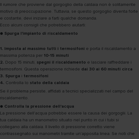
Il rumore che proviene dal gorgoglio della caldaia non è solitamente
motivo di preoccupazione. Tuttavia, se questo gorgoglio diventa forte
e costante, devi iniziare a farti qualche domanda.
Ecco alcuni consigli che potrebbero aiutarti:
●
Spurga l'impianto di riscaldamento
1. Imposta al massimo tutti i termosifoni
e porta il riscaldamento a
massima potenza per
10-15 minuti
2.
Dopo 15 minuti,
spegni il riscaldamento
e lasciare raffreddare i
termosifoni. Questa operazione richiede
dai 30 ai 60 minuti circa
3. Spurga
i
termosifoni
4.
Controlla lo
stato della caldaia
Se il problema persiste, affidati a tecnici specializzati nel campo del
riscaldamento.
●
Controlla la pressione dell'acqua
La pressione dell'acqua potrebbe essere la causa dei gorgoglii. La
tua caldaia ha un manometro situato nel punto in cui i tubi si
collegano alla caldaia. Il livello di pressione corretto viene
contrassegnato sui manometri tramite un'apposita linea. Se noti che