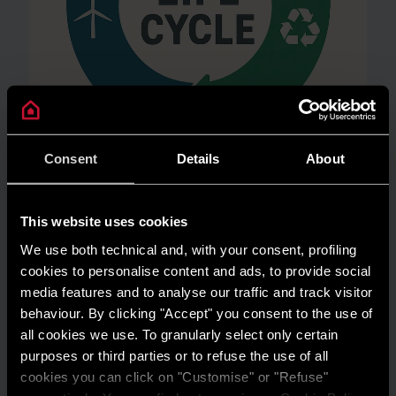
Consent
Details
About
AMBIENTE
This website uses cookies
Risparmio energetico: trasforma la tua
casa in un modello di efficienza
We use both technical and, with your consent, profiling
cookies to personalise content and ads, to provide social
LEGGI DI PIÙ
media features and to analyse our traffic and track visitor
behaviour. By clicking "Accept" you consent to the use of
all cookies we use. To granularly select only certain
purposes or third parties or to refuse the use of all
cookies you can click on "Customise" or "Refuse"