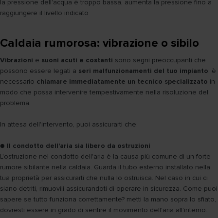
la pressione dell'acqua è troppo bassa, aumenta la pressione fino a
raggiungere il livello indicato
Caldaia rumorosa: vibrazione o sibilo
Vibrazioni
e
suoni acuti e costanti
sono segni preoccupanti che
possono essere legati a
seri malfunzionamenti del tuo impianto
: è
necessario
chiamare immediatamente un tecnico specializzato
in
modo che possa intervenire tempestivamente nella risoluzione del
problema.
In attesa dell'intervento, puoi assicurarti che:
●
Il condotto dell'aria sia libero da ostruzioni
L'ostruzione nel condotto dell'aria è la causa più comune di un forte
rumore sibilante nella caldaia. Guarda il tubo esterno installato nella
tua proprietà per assicurarti che nulla lo ostruisca. Nel caso in cui ci
siano detriti, rimuovili assicurandoti di operare in sicurezza. Come puoi
sapere se tutto funziona correttamente? metti la mano sopra lo sfiato,
dovresti essere in grado di sentire il movimento dell'aria all'interno.