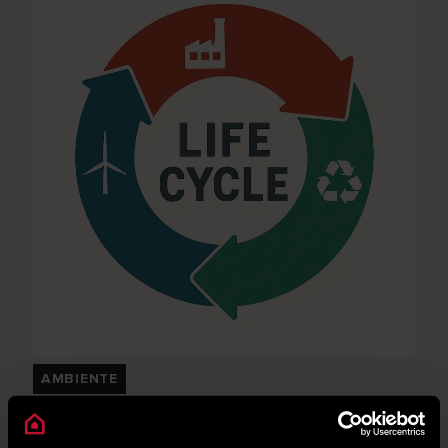
AMBIENTE
Risparmio energetico: trasforma la tua
casa in un modello di efficienza