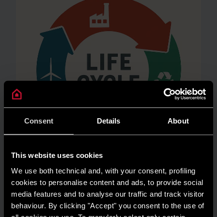
Consent
Details
About
This website uses cookies
We use both technical and, with your consent, profiling
AMBIENTE
cookies to personalise content and ads, to provide social
Risparmio energetico: trasforma la tua
media features and to analyse our traffic and track visitor
casa in un modello di efficienza
behaviour. By clicking "Accept" you consent to the use of
all cookies we use. To granularly select only certain