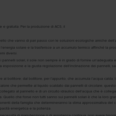
le e gratuita. Per la produzione di ACS, il
livello che vanno di pari passo con le soluzioni ecologiche amiche dell
l'energia solare e la trasferisce a un accumulo termico affinché la pr
mi diversi.
 pannelli solari, il sole non sempre è in grado di fornire un'adeguat
a esposizione e la giusta regolazione dell'inclinazione dei pannelli, sar
re al bollitore; dal bollitore, per l'appunto, che accumula l'acqua cald
 calore che permette al liquido scaldato dai pannelli di circolare; quest
 è collegato al pannello e di un circuito idraulico dell'acqua che è collega
a. Quello che forse non tutti sanno sui pannelli solari è che la loro 
nenti della famiglia che determineranno la stima approssimativa del con
pacità energetica e la potenza.
rre le necessità di manutenzione o di assistenza continua, non avere bis