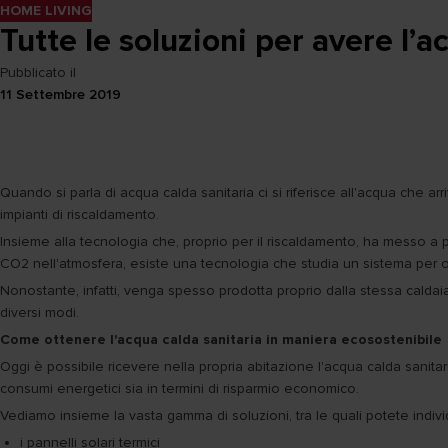
HOME LIVING
Tutte le soluzioni per avere l’a
Pubblicato il
11 Settembre 2019
Quando si parla di acqua calda sanitaria ci si riferisce all'acqua che a
impianti di riscaldamento.
Insieme alla tecnologia che, proprio per il riscaldamento, ha messo a pu
CO2 nell'atmosfera, esiste una tecnologia che studia un sistema per 
Nonostante, infatti, venga spesso prodotta proprio dalla stessa caldaia 
diversi modi.
Come ottenere l'acqua calda sanitaria in maniera ecosostenibile
Oggi è possibile ricevere nella propria abitazione l'acqua calda sanitari
consumi energetici sia in termini di risparmio economico.
Vediamo insieme la vasta gamma di soluzioni, tra le quali potete indivi
i pannelli solari termici