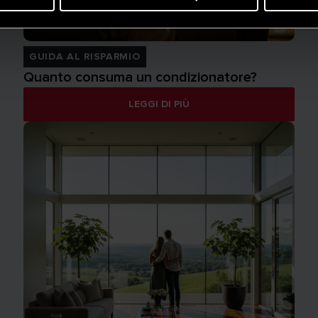
GUIDA AL RISPARMIO
Quanto consuma un condizionatore?
LEGGI DI PIÙ