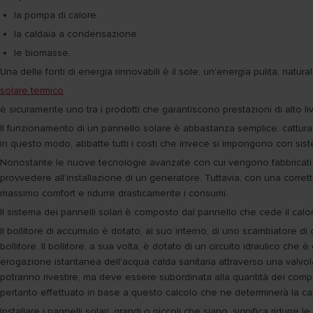
la pompa di calore
la caldaia a condensazione
le biomasse.
Una delle fonti di energia rinnovabili è il sole: un'energia pulita, natura
solare termico
è sicuramente uno tra i prodotti che garantiscono prestazioni di alto 
Il funzionamento di un pannello solare è abbastanza semplice: cattura 
in questo modo, abbatte tutti i costi che invece si impongono con siste
Nonostante le nuove tecnologie avanzate con cui vengono fabbricati i
provvedere all'installazione di un generatore. Tuttavia, con una corrett
massimo comfort e ridurre drasticamente i consumi.
Il sistema dei pannelli solari è composto dal pannello che cede il calo
Il bollitore di accumulo è dotato, al suo interno, di uno scambiatore di
bollitore. Il bollitore, a sua volta, è dotato di un circuito idraulico che
erogazione istantanea dell'acqua calda sanitaria attraverso una valvol
potranno rivestire, ma deve essere subordinata alla quantità dei compo
pertanto effettuato in base a questo calcolo che ne determinerà la ca
Installare i pannelli solari, grandi o piccoli che siano, significa ridu