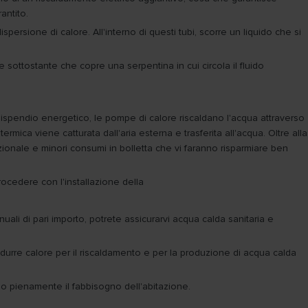
antito.
spersione di calore. All'interno di questi tubi, scorre un liquido che si
e sottostante che copre una serpentina in cui circola il fluido
 dispendio energetico, le pompe di calore riscaldano l'acqua attraverso
mica viene catturata dall'aria esterna e trasferita all'acqua. Oltre alla
ionale e minori consumi in bolletta che vi faranno risparmiare ben
rocedere con l'installazione della
uali di pari importo, potrete assicurarvi acqua calda sanitaria e
durre calore per il riscaldamento e per la produzione di acqua calda
no pienamente il fabbisogno dell'abitazione.