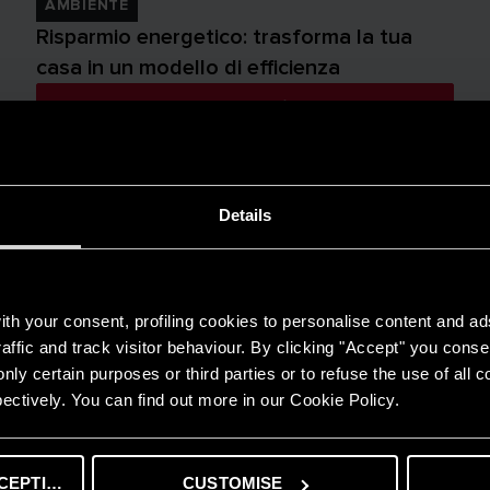
AMBIENTE
Risparmio energetico: trasforma la tua
casa in un modello di efficienza
LEGGI DI PIÙ
Details
th your consent, profiling cookies to personalise content and ad
affic and track visitor behaviour. By clicking "Accept" you consen
nly certain purposes or third parties or to refuse the use of all 
ectively. You can find out more in our Cookie Policy.
CEPTING
CUSTOMISE