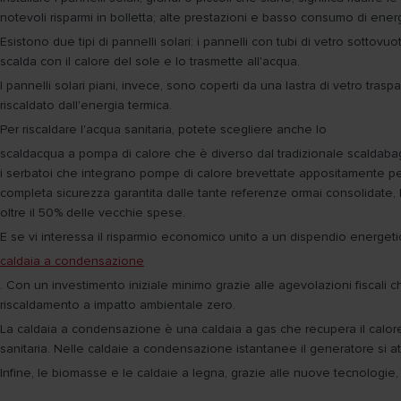
notevoli risparmi in bolletta; alte prestazioni e basso consumo di energ
Esistono due tipi di pannelli solari: i pannelli con tubi di vetro sottov
scalda con il calore del sole e lo trasmette all'acqua.
I pannelli solari piani, invece, sono coperti da una lastra di vetro tras
riscaldato dall'energia termica.
Per riscaldare l'acqua sanitaria, potete scegliere anche lo
scaldacqua a pompa di calore che è diverso dal tradizionale scaldabagn
i serbatoi che integrano pompe di calore brevettate appositamente per il
completa sicurezza garantita dalle tante referenze ormai consolidate, 
oltre il 50% delle vecchie spese.
E se vi interessa il risparmio economico unito a un dispendio energetic
caldaia a condensazione
. Con un investimento iniziale minimo grazie alle agevolazioni fiscali ch
riscaldamento a impatto ambientale zero.
La caldaia a condensazione è una caldaia a gas che recupera il calore 
sanitaria. Nelle caldaie a condensazione istantanee il generatore si atti
Infine, le biomasse e le caldaie a legna, grazie alle nuove tecnologie