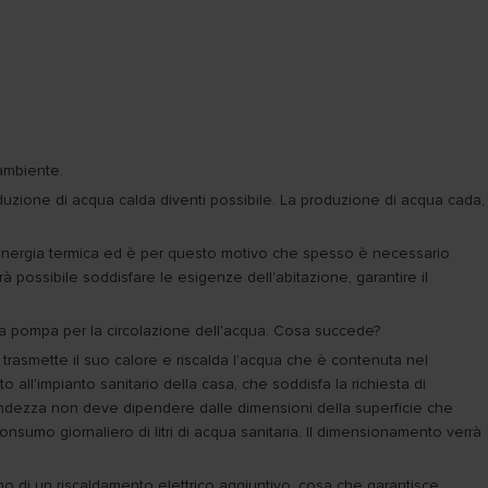
'ambiente.
oduzione di acqua calda diventi possibile. La produzione di acqua cada,
a energia termica ed è per questo motivo che spesso è necessario
à possibile soddisfare le esigenze dell'abitazione, garantire il
a; la pompa per la circolazione dell'acqua. Cosa succede?
o trasmette il suo calore e riscalda l'acqua che è contenuta nel
to all'impianto sanitario della casa, che soddisfa la richiesta di
grandezza non deve dipendere dalle dimensioni della superficie che
sumo giornaliero di litri di acqua sanitaria. Il dimensionamento verrà
ogno di un riscaldamento elettrico aggiuntivo, cosa che garantisce