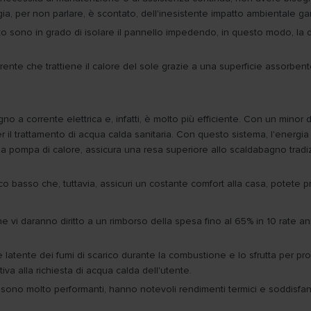
ia, per non parlare, è scontato, dell'inesistente impatto ambientale gar
uoto sono in grado di isolare il pannello impedendo, in questo modo, la di
parente che trattiene il calore del sole grazie a una superficie assorbent
o a corrente elettrica e, infatti, è molto più efficiente. Con un minor
 trattamento di acqua calda sanitaria. Con questo sistema, l'energia ter
la pompa di calore, assicura una resa superiore allo scaldabagno tradiz
o basso che, tuttavia, assicuri un costante comfort alla casa, potete p
e vi daranno diritto a un rimborso della spesa fino al 65% in 10 rate ann
latente dei fumi di scarico durante la combustione e lo sfrutta per pro
va alla richiesta di acqua calda dell'utente.
, sono molto performanti, hanno notevoli rendimenti termici e soddisfa