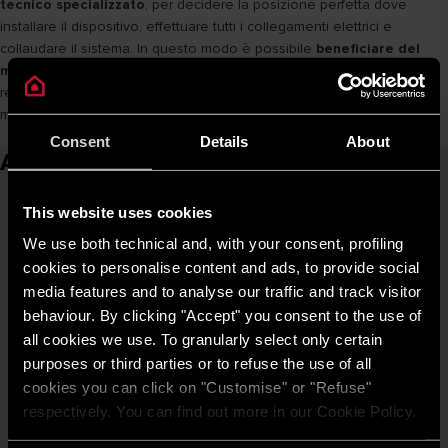
tecnico specializzato
, per decidere la posizione perfetta dove
installare il dispositivo, effettuare tutti i collegamenti elettrici e
collaudare il sistema. In questo modo è possibile
beneficiare del
massimo risparmio energetico in casa
, ottimizzando i consumi e
recuperando l’investimento velocemente usufruendo anche di un
migliore benessere abitativo.
Consent
Details
About
Articoli correlati
This website uses cookies
We use both technical and, with your consent, profiling
cookies to personalise content and ads, to provide social
media features and to analyse our traffic and track visitor
behaviour. By clicking "Accept" you consent to the use of
all cookies we use. To granularly select only certain
purposes or third parties or to refuse the use of all
cookies you can click on "Customise" or "Refuse"
respectively. You can find out more in our Cookie Policy.