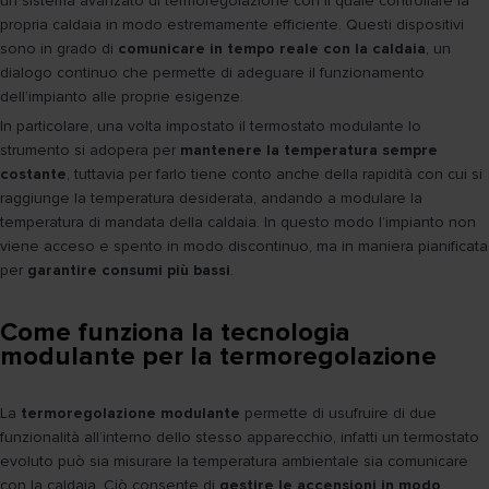
un sistema avanzato di termoregolazione con il quale controllare la
propria caldaia in modo estremamente efficiente. Questi dispositivi
sono in grado di
comunicare in tempo reale con la caldaia
, un
dialogo continuo che permette di adeguare il funzionamento
dell’impianto alle proprie esigenze.
In particolare, una volta impostato il termostato modulante lo
strumento si adopera per
mantenere la temperatura sempre
costante
, tuttavia per farlo tiene conto anche della rapidità con cui si
raggiunge la temperatura desiderata, andando a modulare la
temperatura di mandata della caldaia. In questo modo l’impianto non
viene acceso e spento in modo discontinuo, ma in maniera pianificata
per
garantire consumi più bassi
.
Come funziona la tecnologia
modulante per la termoregolazione
La
termoregolazione modulante
permette di usufruire di due
funzionalità all’interno dello stesso apparecchio, infatti un termostato
evoluto può sia misurare la temperatura ambientale sia comunicare
con la caldaia. Ciò consente di
gestire le accensioni in modo