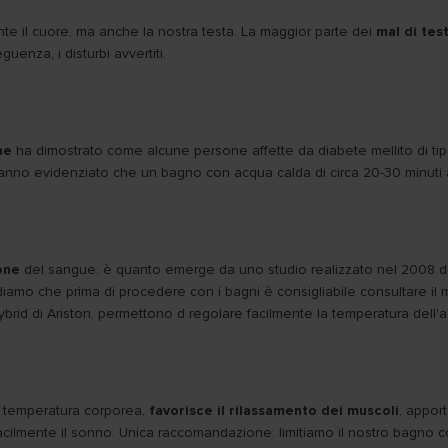
te il cuore, ma anche la nostra testa. La maggior parte dei
mal di tes
uenza, i disturbi avvertiti.
ne
ha dimostrato come alcune persone affette da diabete mellito di tipo
hanno evidenziato che un bagno con acqua calda di circa 20-30 minuti a
one
del sangue: è quanto emerge da uno studio realizzato nel 2008 dal
ordiamo che prima di procedere con i bagni è consigliabile consultare i
ybrid di Ariston, permettono d regolare facilmente la temperatura dell'
i temperatura corporea,
favorisce il rilassamento dei muscoli
, appor
 facilmente il sonno. Unica raccomandazione: limitiamo il nostro bagno 