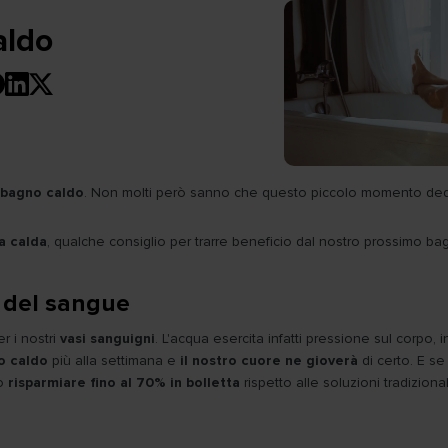
aldo
bagno caldo
. Non molti però sanno che questo piccolo momento dedica
a calda
, qualche consiglio per trarre beneficio dal nostro prossimo ba
e del sangue
er i nostri
vasi sanguigni
. L'acqua esercita infatti pressione sul corp
o caldo
più alla settimana e
il nostro cuore ne gioverà
di certo. E s
mo
risparmiare fino al 70% in bolletta
rispetto alle soluzioni tradizional