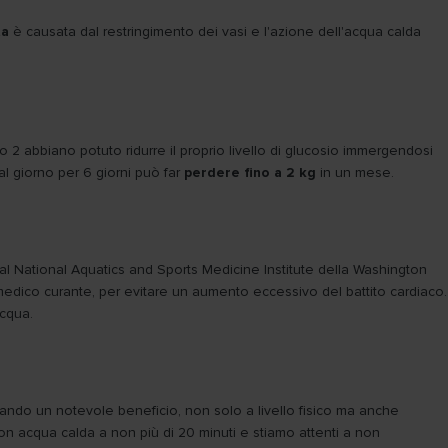
ta
è causata dal restringimento dei vasi e l'azione dell'acqua calda
 2 abbiano potuto ridurre il proprio livello di glucosio immergendosi
l giorno per 6 giorni può far
perdere fino a 2 kg
in un mese.
 National Aquatics and Sports Medicine Institute della Washington
l medico curante, per evitare un aumento eccessivo del battito cardiaco.
acqua.
tando un notevole beneficio, non solo a livello fisico ma anche
con acqua calda a non più di 20 minuti e stiamo attenti a non