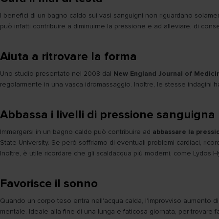
I benefici di un bagno caldo sui vasi sanguigni non riguardano solamen
può infatti contribuire a diminuirne la pressione e ad alleviare, di conseg
Aiuta a ritrovare la forma
Uno studio presentato nel 2008 dal
New England Journal of Medici
regolarmente in una vasca idromassaggio. Inoltre, le stesse indagini 
Abbassa i livelli di pressione sanguigna
Immergersi in un bagno caldo può contribuire ad
abbassare la pressi
State University. Se però soffriamo di eventuali problemi cardiaci, ric
Inoltre, è utile ricordare che gli scaldacqua più moderni, come Lydos H
Favorisce il sonno
Quando un corpo teso entra nell'acqua calda, l'improvviso aumento d
mentale. Ideale alla fine di una lunga e faticosa giornata, per trovare