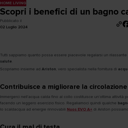
HOME LIVING
Scopri i benefici di un bagno c
Pubblicato il
02 Luglio 2024
Tutti sappiamo quanto possa essere piacevole regalarsi un rilassante
salute
.
Scopriamo insieme ad
Ariston
, vero specialista nella fornitura di
acqu
Contribuisce a migliorare la circolazion
Immergerci nell'acqua calda fino al collo costituisce un'ottima attività p
facendo un leggero esercizio fisico. Regaliamoci quindi qualche
bagn
lo scaldacqua ad energie rinnovabili
Nuos EVO A+
di Ariston possia
Cura il mal di testa