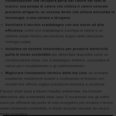
condensazione che recupera parte del calore dai fumi di
scarico, una pompa di calore che utilizza il calore naturale
presente all'aperto, un sistema ibrido che utilizza entrambe le
tecnologie, o una caldaia a idrogeno.
Sostituire il vecchio scaldabagno con uno nuovo ad alta
efficienza
, come uno scaldabagno a pompa di calore o un
sistema solare termico per produrre acqua calda utilizzando
l'energia solare.
Installare un sistema fotovoltaico per produrre elettricità
pulita in modo sostenibile
per alimentare dispositivi come un
condizionatore d'aria, uno scaldabagno elettrico, una pompa di
calore per il riscaldamento e gli elettrodomestici.
Migliorare l'isolamento termico della tua casa
, ad esempio
installando rivestimenti isolanti o sostituendo le finestre con
modelli che offrono migliori prestazioni termiche e acustiche.
Il lavoro smart aiuta a ridurre l'impatto ambientale, ma richiede
attenzione alla sostenibilità delle case. È essenziale che gli edifici
siano più efficienti dal punto di vista energetico per rendere il lavoro
smart veramente sostenibile, in modo da poter lavorare da casa in
modo ecologico.