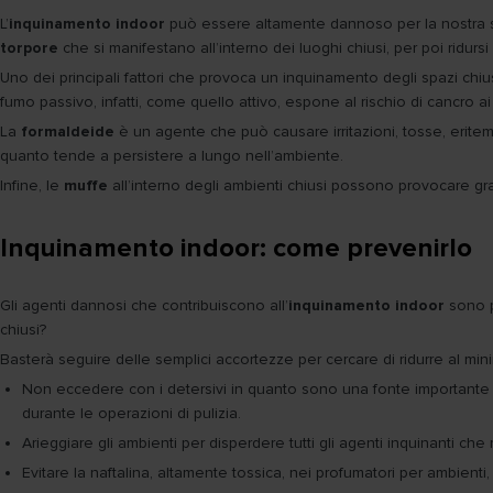
L’
inquinamento indoor
può essere altamente dannoso per la nostra sal
torpore
che si manifestano all’interno dei luoghi chiusi, per poi ridursi
Uno dei principali fattori che provoca un inquinamento degli spazi chius
fumo passivo, infatti, come quello attivo, espone al rischio di cancro a
La
formaldeide
è un agente che può causare irritazioni, tosse, erite
quanto tende a persistere a lungo nell’ambiente.
Infine, le
muffe
all’interno degli ambienti chiusi possono provocare gravi
Inquinamento indoor: come prevenirlo
Gli agenti dannosi che contribuiscono all’
inquinamento indoor
sono p
chiusi?
Basterà seguire delle semplici accortezze per cercare di ridurre al mini
Non eccedere con i detersivi in quanto sono una fonte importante d
durante le operazioni di pulizia.
Arieggiare gli ambienti per disperdere tutti gli agenti inquinanti che
Evitare la naftalina, altamente tossica, nei profumatori per ambienti,