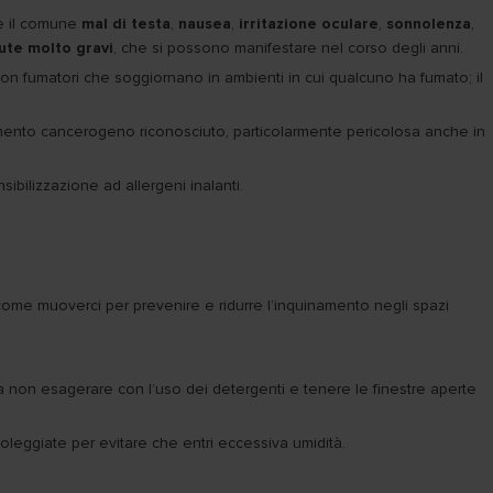
me il comune
mal di testa
,
nausea
,
irritazione oculare
,
sonnolenza
,
lute molto gravi
, che si possono manifestare nel corso degli anni.
non fumatori che soggiornano in ambienti in cui qualcuno ha fumato; il
emento cancerogeno riconosciuto, particolarmente pericolosa anche in
sibilizzazione ad allergeni inalanti.
come muoverci per prevenire e ridurre l’inquinamento negli spazi
 non esagerare con l’uso dei detergenti e tenere le finestre aperte
 soleggiate per evitare che entri eccessiva umidità.