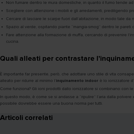
Non fumare dentro le mura domestiche, in quanto il fumo tende ad a
Scegliere con attenzione i mobili e gli arredamenti, prediligendo pro
Cercare di lasciare le scarpe fuori dall’abitazione, in modo tale da no
Spazio al verde, ospitando piante “mangia-smog” dentro le pareti
Fare attenzione alla formazione di muffa, cercando di prevenire l
cucina.
Quali alleati per contrastare l’inquinam
È importante far presente, però, che adottare uno stile di vita consap
alleato per ridurre al minimo l’
inquinamento indoor
è lo ionizzatore d’
Come funziona? Gli ioni prodotti dallo ionizzatore si combinano con le 
In questo modo, è come se si andasse a “ripulire” l’aria dalla polvere e
possibile dovrebbe essere una buona norma per tutti.
Articoli correlati