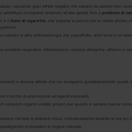
ute, causando gravi effetti negativi che variano da disturbi lievi co
 o addirittura scomparire andando all’aria aperta, fino a
problemi di sa
i è il
fumo di sigarette
, che espone a pericoli per la salute anche i 
i polmoni.
ma cutaneo e altra sintomatologia, ma, soprattutto, anch’essa è un el
 problemi respiratori, infiammazioni, reazioni allergiche, affanno e sen
resenti in diverse attività che noi svolgiamo quotidianamente quindi, 
mo il rischio di esposizione ad agenti inquinanti:
i composti organici volatili, proprio per questo è sempre buona norma
 restano nell’aria di ambienti chiusi, indicativamente durante le ore più
 prediligendo profumatori di origine naturale.