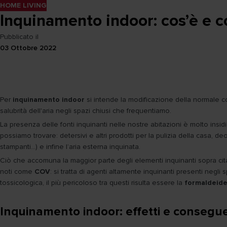
HOME LIVING
Inquinamento indoor: cos’è e 
Pubblicato il
03 Ottobre 2022
Per
inquinamento indoor
si intende la modificazione della normale co
salubrità dell'aria negli spazi chiusi che frequentiamo.
La presenza delle fonti inquinanti nelle nostre abitazioni è molto ins
possiamo trovare: detersivi e altri prodotti per la pulizia della casa, de
stampanti…) e infine l’aria esterna inquinata.
Ciò che accomuna la maggior parte degli elementi inquinanti sopra citati
noti come
COV
: si tratta di agenti altamente inquinanti presenti neg
tossicologica, il più pericoloso tra questi risulta essere la
formaldeid
Inquinamento indoor: effetti e consegu