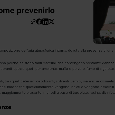
come prevenirlo
mposizione dell’aria atmosferica interna, dovuta alla presenza di una 
idiosa perché esistono tanti materiali che contengono sostanze dannose
odoranti, specie quelli per ambiente, muffa e polvere, fumo di sigarette, s
, tra i quali detersivi, deodoranti, solventi, vernici, ma anche cosmetic
li spazi indoor che quotidianamente vengono inalati o vengono assorbiti
e
, maggiormente presente in arredi a base di truciolato, resine, disinfetta
enze