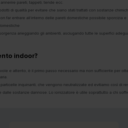
nnerire pareti, tappeti, tende ecc.
dotti di qualità per evitare che siano stati trattati con sostanze chimic
n far entrare all’interno delle pareti domestiche possibile sporcizia e po
 domestiche
'insorgenza arieggiando gli ambienti, asciugando tutte le superfici a
ento indoor?
evole e attento, è il primo passo necessario ma non sufficiente per ot
aria.
particelle inquinanti, che vengono neutralizzate ed evitiamo così di res
 dalle sostanze dannose. Lo ionizzatore è utile soprattutto a chi soffre