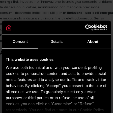
energetici
. Investire nell’innovazione tecnologica consente di ridurre
le dispersioni di calore, monitorando con maggiore precisione i
consumi, ricevendo indicazioni utili per
ottimizzare l’uso dell’energia
e impostando a distanza gli impianti e gli elettrodomestici. Senza
dubbio
trasformare l’abitazione in una casa smart
è una scelta
conveniente, per sfruttare le nuove tecnologie al fine di
rendere
l’ambiente domestico più green, confortevole ed economico da
mantenere
.
Consent
Details
About
Articoli correlati
This website uses cookies
We use both technical and, with your consent, profiling
cookies to personalise content and ads, to provide social
media features and to analyse our traffic and track visitor
behaviour. By clicking "Accept" you consent to the use of
all cookies we use. To granularly select only certain
purposes or third parties or to refuse the use of all
cookies you can click on "Customise" or "Refuse"
respectively. You can find out more in our Cookie Policy.