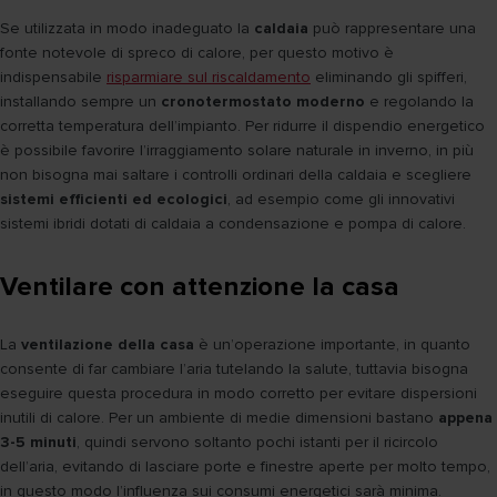
Se utilizzata in modo inadeguato la
caldaia
può rappresentare una
fonte notevole di spreco di calore, per questo motivo è
indispensabile
risparmiare sul riscaldamento
eliminando gli spifferi,
installando sempre un
cronotermostato moderno
e regolando la
corretta temperatura dell’impianto. Per ridurre il dispendio energetico
è possibile favorire l’irraggiamento solare naturale in inverno, in più
non bisogna mai saltare i controlli ordinari della caldaia e scegliere
sistemi efficienti ed ecologici
, ad esempio come gli innovativi
sistemi ibridi dotati di caldaia a condensazione e pompa di calore.
Ventilare con attenzione la casa
La
ventilazione della casa
è un’operazione importante, in quanto
consente di far cambiare l’aria tutelando la salute, tuttavia bisogna
eseguire questa procedura in modo corretto per evitare dispersioni
inutili di calore. Per un ambiente di medie dimensioni bastano
appena
3-5 minuti
, quindi servono soltanto pochi istanti per il ricircolo
dell’aria, evitando di lasciare porte e finestre aperte per molto tempo,
in questo modo l’influenza sui consumi energetici sarà minima.