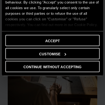
behaviour. By clicking "Accept" you consent to the use of
Risparmio energetico: trasforma la tua
all cookies we use. To granularly select only certain
casa in un modello di efficienza
purposes or third parties or to refuse the use of all
LEGGI DI PIÙ
cookies you can click on "Customise" or "Refuse"
respectively. You can find out more in our Cookie Policy.
ACCEPT
CUSTOMISE
CONTINUE WITHOUT ACCEPTING