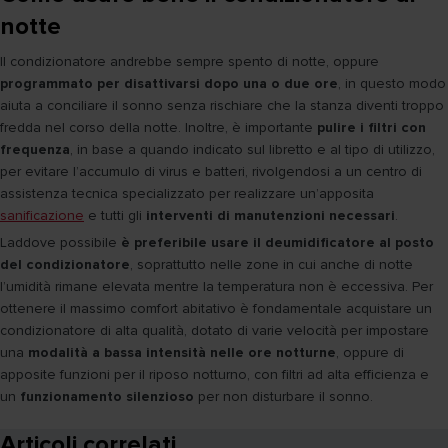
notte
Il condizionatore andrebbe sempre spento di notte, oppure
programmato per disattivarsi dopo una o due ore
, in questo modo
aiuta a conciliare il sonno senza rischiare che la stanza diventi troppo
fredda nel corso della notte. Inoltre, è importante
pulire i filtri con
frequenza
, in base a quando indicato sul libretto e al tipo di utilizzo,
per evitare l’accumulo di virus e batteri, rivolgendosi a un centro di
assistenza tecnica specializzato per realizzare un’apposita
sanificazione
e tutti gli
interventi di manutenzioni necessari
.
Laddove possibile
è preferibile usare il deumidificatore al posto
del condizionatore
, soprattutto nelle zone in cui anche di notte
l’umidità rimane elevata mentre la temperatura non è eccessiva. Per
ottenere il massimo comfort abitativo è fondamentale acquistare un
condizionatore di alta qualità, dotato di varie velocità per impostare
una
modalità a bassa intensità nelle ore notturne
, oppure di
apposite funzioni per il riposo notturno, con filtri ad alta efficienza e
un
funzionamento silenzioso
per non disturbare il sonno.
Articoli correlati