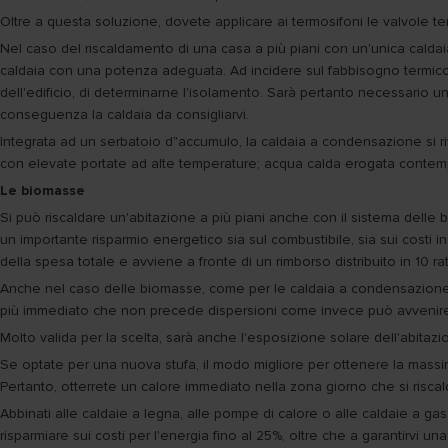
Oltre a questa soluzione, dovete applicare ai termosifoni le valvole te
Nel caso del riscaldamento di una casa a più piani con un'unica caldai
caldaia con una potenza adeguata. Ad incidere sul fabbisogno termico, ci
dell'edificio, di determinarne l'isolamento. Sarà pertanto necessario un s
conseguenza la caldaia da consigliarvi.
Integrata ad un serbatoio d"accumulo, la caldaia a condensazione si r
con elevate portate ad alte temperature; acqua calda erogata contempo
Le biomasse
Si può riscaldare un'abitazione a più piani anche con il sistema delle 
un importante risparmio energetico sia sul combustibile, sia sui costi in 
della spesa totale e avviene a fronte di un rimborso distribuito in 10 rat
Anche nel caso delle biomasse, come per le caldaia a condensazione, è
più immediato che non precede dispersioni come invece può avvenire c
Molto valida per la scelta, sarà anche l'esposizione solare dell'abita
Se optate per una nuova stufa, il modo migliore per ottenere la massima
Pertanto, otterrete un calore immediato nella zona giorno che si riscald
Abbinati alle caldaie a legna, alle pompe di calore o alle caldaie a gas,
risparmiare sui costi per l'energia fino al 25%, oltre che a garantirvi u