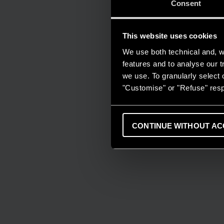
Consent
This website uses cookies
We use both technical and, wi
features and to analyse our tr
we use. To granularly select o
"Customise" or "Refuse" resp
CONTINUE WITHOUT AC