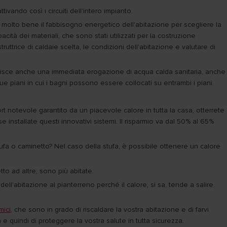
vando così i circuiti dell'intero impianto.
 molto bene il fabbisogno energetico dell'abitazione per scegliere la
ità dei materiali, che sono stati utilizzati per la costruzione
ruttrice di caldaie scelta, le condizioni dell'abitazione e valutare di
antisce anche una immediata erogazione di acqua calda sanitaria, anche
piani in cui i bagni possono essere collocati su entrambi i piani.
t notevole garantito da un piacevole calore in tutta la casa, otterrete
se installate questi innovativi sistemi. Il risparmio va dal 50% al 65%
fa o caminetto? Nel caso della stufa, è possibile ottenere un calore
to ad altre, sono più abitate.
ll'abitazione al pianterreno perché il calore, si sa, tende a salire.
mici
, che sono in grado di riscaldare la vostra abitazione e di farvi
 e quindi di proteggere la vostra salute in tutta sicurezza.