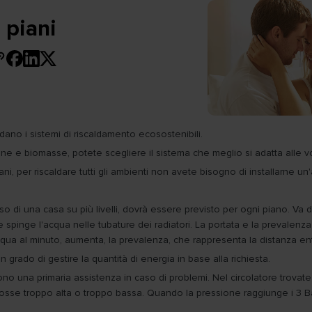
 piani
dano i sistemi di riscaldamento ecosostenibili.
one e biomasse, potete scegliere il sistema che meglio si adatta alle 
i, per riscaldare tutti gli ambienti non avete bisogno di installarne un'
o di una casa su più livelli, dovrà essere previsto per ogni piano. V
he spinge l'acqua nelle tubature dei radiatori. La portata e la prevale
i acqua al minuto, aumenta, la prevalenza, che rappresenta la distanza en
n grado di gestire la quantità di energia in base alla richiesta.
niscono una primaria assistenza in caso di problemi. Nel circolatore tro
ne fosse troppo alta o troppo bassa. Quando la pressione raggiunge i 3 