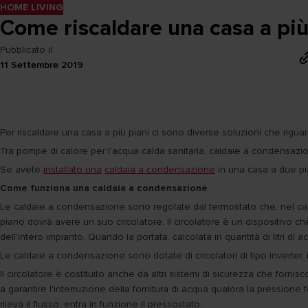
HOME LIVING
Come riscaldare una casa a più
Pubblicato il
11 Settembre 2019
Per riscaldare una casa a più piani ci sono diverse soluzioni che riguar
Tra pompe di calore per l'acqua calda sanitaria, caldaie a condensazi
Se avete
installato una
caldaia a condensazione
in una casa a due pian
Come funziona una caldaia a condensazione
Le caldaie a condensazione sono regolate dal termostato che, nel cas
piano dovrà avere un suo circolatore. Il circolatore è un dispositivo c
dell'intero impianto. Quando la portata, calcolata in quantità di litri d
Le caldaie a condensazione sono dotate di circolatori di tipo inverter, i
Il circolatore è costituito anche da altri sistemi di sicurezza che for
a garantire l'interruzione della fornitura di acqua qualora la pressio
rileva il flusso, entra in funzione il pressostato.