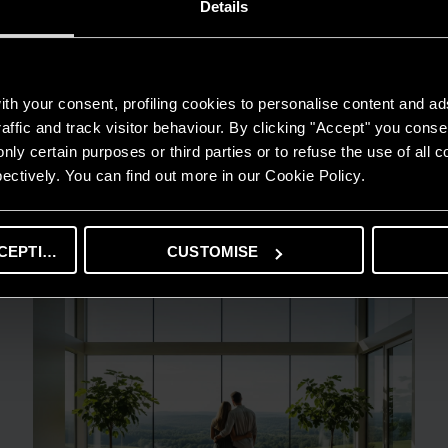
Details
th your consent, profiling cookies to personalise content and ad
affic and track visitor behaviour. By clicking "Accept" you consen
GUIDA AL RISPARMIO
nly certain purposes or third parties or to refuse the use of all 
Quanto consuma un condizionatore?
ectively. You can find out more in our Cookie Policy.
LEGGI DI PIÙ
CEPTING
CUSTOMISE