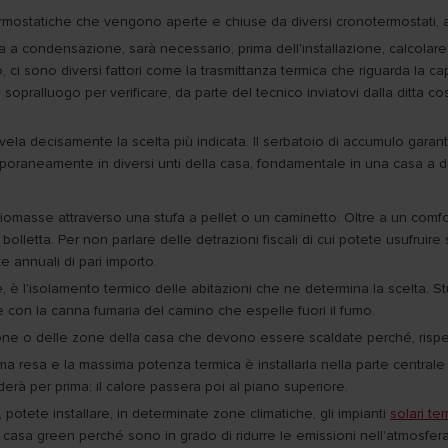
rmostatiche che vengono aperte e chiuse da diversi cronotermostati, atti
a a condensazione, sarà necessario, prima dell'installazione, calcolare
 sono diversi fattori come la trasmittanza termica che riguarda la capac
opralluogo per verificare, da parte del tecnico inviatovi dalla ditta cost
ivela decisamente la scelta più indicata. Il serbatoio di accumulo gar
raneamente in diversi unti della casa, fondamentale in una casa a due 
biomasse attraverso una stufa a pellet o un caminetto. Oltre a un comfor
bolletta. Per non parlare delle detrazioni fiscali di cui potete usufruire 
e annuali di pari importo.
 l'isolamento termico delle abitazioni che ne determina la scelta. Stu
on la canna fumaria del camino che espelle fuori il fumo.
zione o delle zone della casa che devono essere scaldate perché, rispet
 resa e la massima potenza termica è installarla nella parte centrale de
erà per prima; il calore passera poi al piano superiore.
 potete installare, in determinate zone climatiche, gli impianti
solari ter
na casa green perché sono in grado di ridurre le emissioni nell'atmosfera