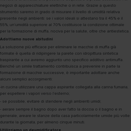
negozi di apparecchiature elettriche o in rete. Grazie a questo
strumento saremo in grado di misurare il livello di umidità relativa
presente negli ambienti: se i valori ideali si attestano tra il 45% e il
55%, un'umidità superiore al 70% costituisce la condizione ottimale
per la formazione di muffa, nociva per la salute, oltre che antiestetica.
Adottiamo nuove abitudini
La soluzione più efficace per eliminare le macchie di muffa già
formate è quella di ridipingere la parete con idropittura sintetica
traspirante a cui avremo aggiunto uno specifico additivo antimuffa.
Benché un simile trattamento contribuisca a prevenire in parte la
formazione di macchie successive, è importante adottare anche
alcuni semplici accorgimenti:
-in cucina utilizzare una cappa aspirante collegata alla canna fumaria,
per espellere i vapori verso l'esterno;
- se possibile, evitare di stendere negli ambienti umidi;
- aerare sempre il bagno dopo aver fatto la doccia o il bagno e in
generale, areare le stanze della casa particolarmente umide più volte
durante la giornata, per almeno cinque minuti.
Utilizziamo un deumidificatore