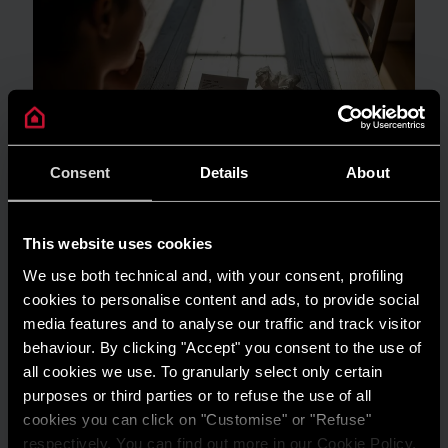
Consent
Details
About
This website uses cookies
We use both technical and, with your consent, profiling
GUIDA AL RISPARMIO
cookies to personalise content and ads, to provide social
Quanto consuma un condizionatore?
media features and to analyse our traffic and track visitor
behaviour. By clicking "Accept" you consent to the use of
LEGGI DI PIÙ
all cookies we use. To granularly select only certain
purposes or third parties or to refuse the use of all
cookies you can click on "Customise" or "Refuse"
respectively. You can find out more in our Cookie Policy.