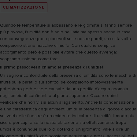
CLIMATIZZAZIONE
Quando le temperature si abbassano e le giornate si fanno sempre
più piovose, l'umidità non è solo nell'aria ma spesso anche in casa,
con conseguenze poco piacevoli sulle nostre pareti, su cui talvolta
compaiono strane macchie di muffa. Con qualche semplice
accorgimento però è possibile evitare che questo avvenga:
scopriamo insieme come fare.
Il primo passo: verifichiamo la presenza di umidità
Un segno inconfondibile della presenza di umidità sono le macchie di
muffa sulle pareti o sul soffitto: se compaiono improvvisamente
potrebbero però essere causate da una perdita d'acqua anomala
negli ambienti confinanti o al piano superiore. Occorre quindi
verificare che non vi sia alcun allagamento. Anche la condensazione
è una caratteristica degli ambienti umidi: la presenza di gocce d'acqua
sui vetri delle finestre è un evidente indicatore di umidità. Il modo più
sicuro per capire se la nostra abitazione sia effettivamente tropo
umida è comunque quello di dotarci di un igrometro, vale a dire un
rilevatore di umidità, che possiamo acquistare a prezzi accessibili nei