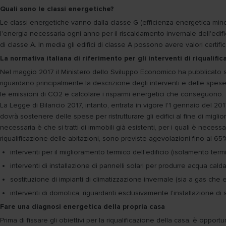
Quali sono le classi energetiche?
Le classi energetiche vanno dalla classe G (efficienza energetica mino
l'energia necessaria ogni anno per il riscaldamento invernale dell'edif
di classe A. In media gli edifici di classe A possono avere valori certifica
La normativa italiana di riferimento per gli interventi di riqualif
Nel maggio 2017 il Ministero dello Sviluppo Economico ha pubblicato su 
riguardano principalmente la descrizione degli interventi e delle spese
le emissioni di CO2 e calcolare i risparmi energetici che conseguono.
La Legge di Bilancio 2017, intanto, entrata in vigore l'1 gennaio del 2017
dovrà sostenere delle spese per ristrutturare gli edifici al fine di miglio
necessaria è che si tratti di immobili già esistenti, per i quali è necess
riqualificazione delle abitazioni, sono previste agevolazioni fino al 6
interventi per il miglioramento termico dell'edificio (isolamento termi
interventi di installazione di pannelli solari per produrre acqua calda
sostituzione di impianti di climatizzazione invernale (sia a gas che el
interventi di domotica, riguardanti esclusivamente l'installazione di
Fare una diagnosi energetica della propria casa
Prima di fissare gli obiettivi per la riqualificazione della casa, è oppo