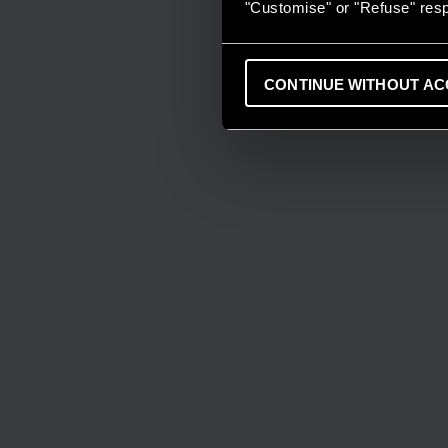
"Customise" or "Refuse" resp
CONTINUE WITHOUT AC