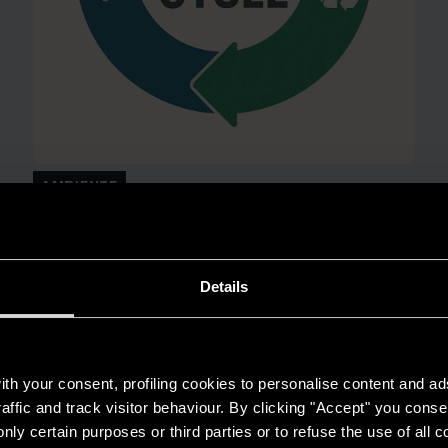
AMBIENTE
Risparmio energetico: trasforma la tua
casa in un modello di efficienza
LEGGI DI PIÙ
Details
th your consent, profiling cookies to personalise content and ad
affic and track visitor behaviour. By clicking "Accept" you consen
nly certain purposes or third parties or to refuse the use of all 