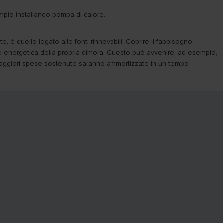
mpio installando pompa di calore.
, è quello legato alle fonti rinnovabili. Coprire il fabbisogno
ente energetica della propria dimora. Questo può avvenire, ad esempio,
e le maggiori spese sostenute saranno ammortizzate in un tempo