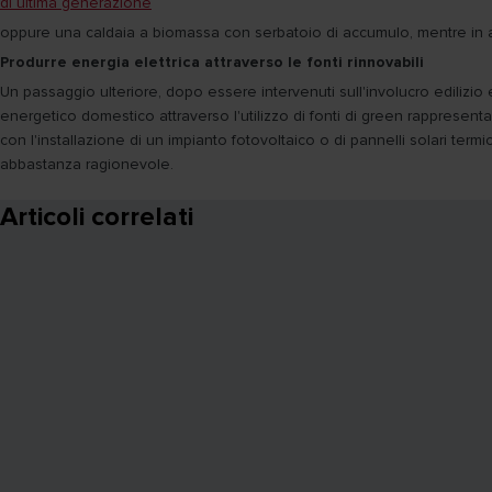
di ultima generazione
oppure una caldaia a biomassa con serbatoio di accumulo, mentre in al
Produrre energia elettrica attraverso le fonti rinnovabili
Un passaggio ulteriore, dopo essere intervenuti sull'involucro edilizio 
energetico domestico attraverso l'utilizzo di fonti di green rappresen
con l'installazione di un impianto fotovoltaico o di pannelli solari ter
abbastanza ragionevole.
Articoli correlati