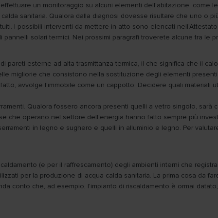
 effettuare un monitoraggio su alcuni elementi dell'abitazione, come le pa
 calda sanitaria. Qualora dalla diagnosi dovesse risultare che uno o pi
uiti. I possibili interventi da mettere in atto sono elencati nell'Attesta
 pannelli solari termici. Nei prossimi paragrafi troverete alcune tra le pri
 pareti esterne ad alta trasmittanza termica, il che significa che il calo
e migliorie che consistono nella sostituzione degli elementi presenti, 
fatto, avvolge l'immobile come un cappotto. Decidere quali materiali uti
ramenti. Qualora fossero ancora presenti quelli a vetro singolo, sarà con
ese che operano nel settore dell'energia hanno fatto sempre più investim
no i serramenti in legno e sughero e quelli in alluminio e legno. Per valut
riscaldamento (e per il raffrescamento) degli ambienti interni che regist
ilizzati per la produzione di acqua calda sanitaria. La prima cosa da fa
enda conto che, ad esempio, l'impianto di riscaldamento è ormai datato