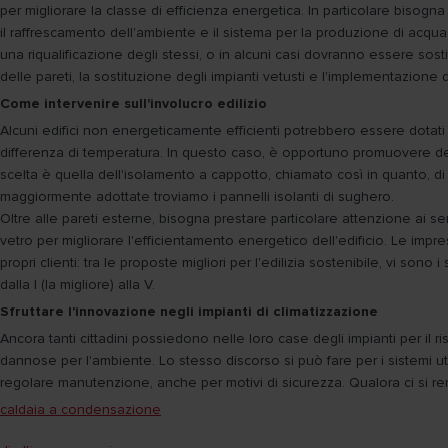
per migliorare la classe di efficienza energetica. In particolare bisogna
il raffrescamento dell'ambiente e il sistema per la produzione di acqua
una riqualificazione degli stessi, o in alcuni casi dovranno essere sostit
delle pareti, la sostituzione degli impianti vetusti e l'implementazione di
Come intervenire sull'involucro edilizio
Alcuni edifici non energeticamente efficienti potrebbero essere dotati di
differenza di temperatura. In questo caso, è opportuno promuovere dell
scelta è quella dell'isolamento a cappotto, chiamato così in quanto, di 
maggiormente adottate troviamo i pannelli isolanti di sughero.
Oltre alle pareti esterne, bisogna prestare particolare attenzione ai ser
vetro per migliorare l'efficientamento energetico dell'edificio. Le impr
propri clienti: tra le proposte migliori per l'edilizia sostenibile, vi so
dalla I (la migliore) alla V.
Sfruttare l'innovazione negli impianti di climatizzazione
Ancora tanti cittadini possiedono nelle loro case degli impianti per il 
dannose per l'ambiente. Lo stesso discorso si può fare per i sistemi ut
regolare manutenzione, anche per motivi di sicurezza. Qualora ci si r
caldaia a condensazione