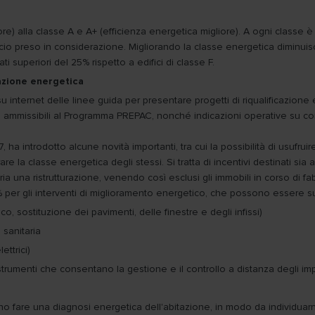
re) alla classe A e A+ (efficienza energetica migliore). A ogni classe 
icio preso in considerazione. Migliorando la classe energetica diminuisc
ti superiori del 25% rispetto a edifici di classe F.
icazione energetica
internet delle linee guida per presentare progetti di riqualificazione 
 ammissibili al Programma PREPAC, nonché indicazioni operative su come 
, ha introdotto alcune novità importanti, tra cui la possibilità di usufrui
rare la classe energetica degli stessi. Si tratta di incentivi destinati sia
aria una ristrutturazione, venendo così esclusi gli immobili in corso di f
5% per gli interventi di miglioramento energetico, che possono essere su
co, sostituzione dei pavimenti, delle finestre e degli infissi)
 sanitaria
ettrici)
 strumenti che consentano la gestione e il controllo a distanza degli imp
rtuno fare una diagnosi energetica dell'abitazione, in modo da individuar