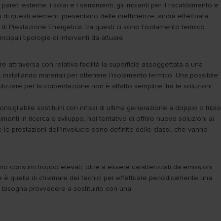
reti esterne, i solai e i serramenti, gli impianti per il riscaldamento e
ù di questi elementi presentano delle inefficienze, andrà effettuata
to di Prestazione Energetica: tra questi ci sono l'isolamento termico
ncipali tipologie di interventi da attuare.
re attraversa con relativa facilità la superficie assoggettata a una
installando materiali per ottenere l'isolamento termico. Una possibile
lizzare per la coibentazione non è affatto semplice: tra le soluzioni
sigliabile sostituirli con infissi di ultima generazione a doppio o triplo
enti in ricerca e sviluppo, nel tentativo di offrire nuove soluzioni ai
are le prestazioni dell'involucro sono definite delle classi, che vanno
rano consumi troppo elevati, oltre a essere caratterizzati da emissioni
re è quella di chiamare dei tecnici per effettuare periodicamente una
, bisogna provvedere a sostituirlo con una