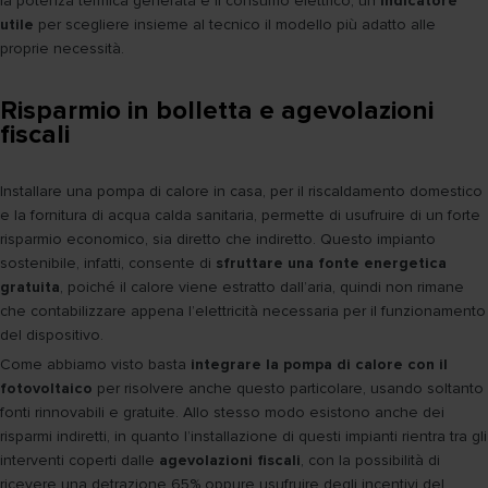
la potenza termica generata e il consumo elettrico, un
indicatore
utile
per scegliere insieme al tecnico il modello più adatto alle
proprie necessità.
Risparmio in bolletta e agevolazioni
fiscali
Installare una pompa di calore in casa, per il riscaldamento domestico
e la fornitura di acqua calda sanitaria, permette di usufruire di un forte
risparmio economico, sia diretto che indiretto. Questo impianto
sostenibile, infatti, consente di
sfruttare una fonte energetica
gratuita
, poiché il calore viene estratto dall’aria, quindi non rimane
che contabilizzare appena l’elettricità necessaria per il funzionamento
del dispositivo.
Come abbiamo visto basta
integrare la pompa di calore con il
fotovoltaico
per risolvere anche questo particolare, usando soltanto
fonti rinnovabili e gratuite. Allo stesso modo esistono anche dei
risparmi indiretti, in quanto l’installazione di questi impianti rientra tra gli
interventi coperti dalle
agevolazioni fiscali
, con la possibilità di
ricevere una detrazione 65% oppure usufruire degli incentivi del