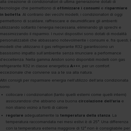
alla creazione di condizionatori di ultima generazione dotati di
tecnologie che permettono di
ottimizzare i consumi
e
risparmiare
in bolletta
. Al contrario dei vecchi modelli, i condizionatori di oggi
permettono di scaldare, raffrescare e deumidificare gli ambienti
utilizzando soltanto l’energia necessaria, eliminando gli sprechi e
massimizzando il risparmio. I nuovi dispositivi sono dotati di modalità
personalizzabili che abbassano notevolmente i consumi e, fra questi, i
modelli che utilizzano il gas refrigerante R32 garantiscono un
bassissimo impatto sull’ambiente senza rinunciare a performance
d'eccellenza. Nella gamma Ariston sono disponibili modelli con gas
refrigerante R32 in classe energetica
A+++
, per un comfort
eccezionale che conviene sia a te sia alla natura.
Altri consigli per risparmiare energia nell'utilizzo dell'aria condizionata
sono:
collocare i condizionatori (tanto quelli esterni come quelli interni)
assicurandosi che abbiano una buona
circolazione dell'aria
e
non stiano vicino a fonti di calore
regolare
adeguatamente la
temperatura della stanza
. La
temperatura raccomandata nei mesi estivi è di 25°. Una differenza
con la temperatura esterna maggiore di 12° non è consigliabile per