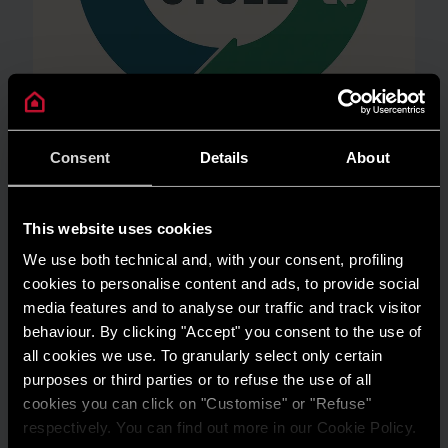
Consent
Details
About
AMBIENTE
Risparmio energetico: trasforma la tua
This website uses cookies
casa in un modello di efficienza
We use both technical and, with your consent, profiling
LEGGI DI PIÙ
cookies to personalise content and ads, to provide social
media features and to analyse our traffic and track visitor
behaviour. By clicking "Accept" you consent to the use of
all cookies we use. To granularly select only certain
purposes or third parties or to refuse the use of all
cookies you can click on "Customise" or "Refuse"
respectively. You can find out more in our Cookie Policy.