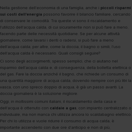
Nella gestione dell'economia di una famiglia, anche i
piccoli risparmi
sui costi dell'energia
possono favorire il bilancio familiare, cercando
di conservare le comodità. Tra queste vi sono il riscaldamento e
l'utilizzo dell'acqua calda, di cui sicuramente non si può fare a meno,
facendo parte delle necessità quotidiane. Se per alcune attività
giornaliere, come lavarsi i denti o radersi, si può fare a meno
dell'acqua calda, per altre, come la doccia, il bagno o simili, l'uso
dell'acqua calda è necessario. Quali consigli seguire?
Ci sono degli accorgimenti, spesso semplici, che ci aiutano nel
risparmio dell'acqua calda e, di conseguenza, della bolletta elettrica o
del gas. Fare la doccia anziché il bagno, che richiede un consumo di
una quantità maggiore di acqua calda, dovendo riempire con più litri la
vasca, con uno spreco doppio di acqua, è già un passo avanti. La
doccia giornaliera è la soluzione migliore.
Oggi, in moltissimi comuni italiani, il riscaldamento della casa e
dell'acqua è ottenuto con
caldaie a gas
, con impianto centralizzato o
individuale, ma non manca chi utilizza ancora lo scaldabagno elettrico.
Per chi lo utilizza e vuole ridurre il consumo di acqua calda, è
importante accenderlo con due ore d'anticipo e non di più,