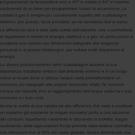
programmando la temperatura sino a 40° in estate e 60° in inverno,
usufruendo di un timer per programmare l'orario di accensione. La
caldaia a gas è sempre più conveniente rispetto allo scaldabagno
elettrico: per questo, dove possibile, se ne dovrebbe fare a meno.
La differenza vera è data dalla scelta dell'impianto, che vi permetterà
di risparmiare in termini di energia, elettrica o a gas. Un primo passo è
scegliere una caldaia con dimensioni adeguate alle esigenze
personali e al proprio fabbisogno, per evitare inutili dispersioni di
energia.
Lo stesso posizionamento dello scaldabagno assume la sua
importanza: installarlo lontano dall'ambiente esterno e in un luogo
vicino al locale dove si utilizza l'acqua calda permetterebbe un
consumo più adeguato alle proprie necessità. Infatti, far scorrere
l'acqua dai rubinetti sino al raggiungimento dell'acqua calda ha il suo
consumo e i suoi costi.
Anche la scelta di una caldaia ad alta efficienza che vada a sostituire
un impianto già esistente (e magari obsoleto) porta a una riduzione
dei consumi, rispettando l'ambiente e riducendo la bolletta, magari
usufruendo delle agevolazioni fiscali previste dalla relativa normativa,
con detrazioni fino al 65% del costo globale. Senza dimenticare che