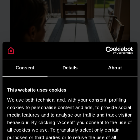
Consent
Details
About
This website uses cookies
We use both technical and, with your consent, profiling
cookies to personalise content and ads, to provide social
media features and to analyse our traffic and track visitor
GUIDA AL RISPARMIO
behaviour. By clicking "Accept" you consent to the use of
Quanto consuma un condizionatore?
all cookies we use. To granularly select only certain
purposes or third parties or to refuse the use of all
LEGGI DI PIÙ