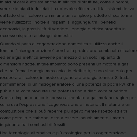
in alcuni casi è attuata anche in altri tipi di strutture, come alberghi,
serre e impianti industriali. La notevole efficienza di tali sistemi deriva
dal fatto che il calore non rimane un semplice prodotto di scarto ma
viene riutilizzato; inoltre ai risparmi si aggiunge, tra i benefici
economici, la possibilità di vendere l'energia elettrica prodotta in
eccesso rispetto ai bisogni domestici.
Quando si parla di cogenerazione domestica si utilizza anche il
termine "microgenerazione" perché la produzione combinata di calore
ed energia elettrica avviene per mezzo di un solo impianto di
dimensioni ridotte. In tale impianto sono presenti un motore a gas,
che trasforma l'energia meccanica in elettricità, e uno strumento per
recuperare il calore, in modo da generare energia termica. Si tratta,
normalmente, di un microgeneratore di una potenza di pochi kW, che
può a sua volta produrre una potenza fino a dieci volte superiore.
Questo impianto unico è spesso alimentato a gas metano, ragion per
cui si usa l'espressione “cogenerazione a metano”. Il metano è un
combustibile che si può reperire più agevolmente rispetto ad altri
come petrolio e carbone, oltre a essere indubbiamente il meno
inquinante tra i combustibili fossili.
Una tecnologia alternativa e più ecologica per la cogenerazione