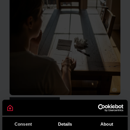
GUIDA AL RISPARMIO
Quanto consuma un condizionatore?
LEGGI DI PIÙ
Consent
Details
About