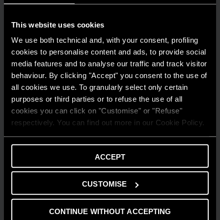
This website uses cookies
We use both technical and, with your consent, profiling
cookies to personalise content and ads, to provide social
media features and to analyse our traffic and track visitor
behaviour. By clicking "Accept" you consent to the use of
all cookies we use. To granularly select only certain
purposes or third parties or to refuse the use of all
cookies you can click on "Customise" or "Refuse"
respectively. You can find out more in our Cookie Policy.
ACCEPT
CUSTOMISE
CONSIGLI E SOLUZIONI
Comprendere la flessibilità energetica in
CONTINUE WITHOUT ACCEPTING