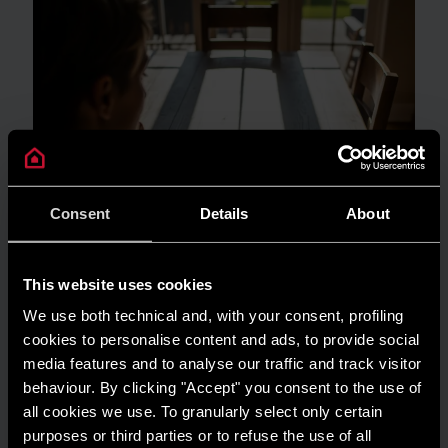
Consent
Details
About
This website uses cookies
We use both technical and, with your consent, profiling
cookies to personalise content and ads, to provide social
media features and to analyse our traffic and track visitor
GUIDA AL RISPARMIO
behaviour. By clicking "Accept" you consent to the use of
Quanto consuma un condizionatore?
all cookies we use. To granularly select only certain
purposes or third parties or to refuse the use of all
LEGGI DI PIÙ