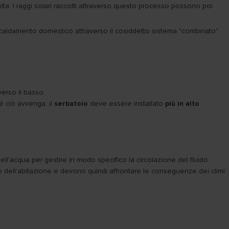
lta. I raggi solari raccolti attraverso questo processo possono poi
riscaldamento domestico attraverso il cosiddetto sistema "combinato".
verso il basso.
hé ciò avvenga, il
serbatoio
deve essere installato
più in alto
ll'acqua per gestire in modo specifico la circolazione del fluido.
no dell'abitazione e devono quindi affrontare le conseguenze dei climi