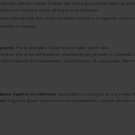
nnello cattura il calore irradiato dal sole e poi procede alla sua racco
tina per rilasciare calore all'acqua in un serbatoio.
ere utilizzato per due scopi: riscaldare l'acqua o, in aggiunta, per il 
nvertito in energia:
gravità
, che fa scendere i fluidi freddi e salire quelli caldi.
 serbatoio che si sta raffreddando, diventando più pesante e scorrendo 
in tutto l'impianto di riscaldamento, senza bisogno di una pompa. Affinc
 bassa rispetto al collettore
, quest'ultimo ha bisogno di una pompa de
elo
, in quanto questi sistemi sono tendenzialmente collocati all'ester