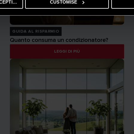
CEPTING
CUSTOMISE
GUIDA AL RISPARMIO
Quanto consuma un condizionatore?
LEGGI DI PIÙ