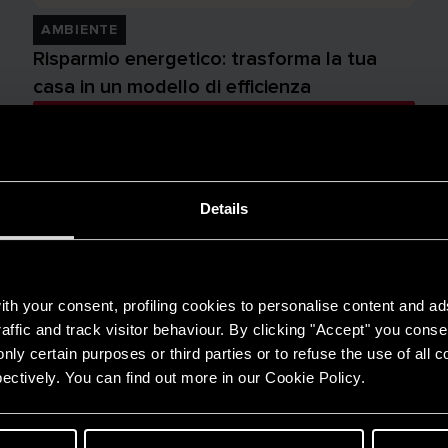
AMBIENTE
Risparmio energetico: trasforma la tua
casa in un modello di efficienza
LEGGI DI PIÙ
Details
th your consent, profiling cookies to personalise content and ad
affic and track visitor behaviour. By clicking "Accept" you consen
nly certain purposes or third parties or to refuse the use of all 
ectively. You can find out more in our Cookie Policy.