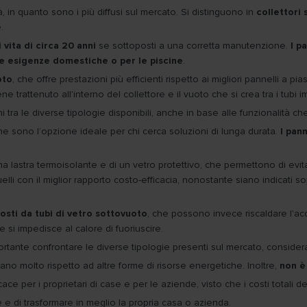
tà, in quanto sono i più diffusi sul mercato. Si distinguono in
collettori 
.
 vita di circa 20 anni
se sottoposti a una corretta manutenzione.
I p
 le esigenze domestiche o per le piscine
.
oto
, che offre prestazioni più efficienti rispetto ai migliori pannelli a p
ene trattenuto all'interno del collettore e il vuoto che si crea tra i tubi 
 tra le diverse tipologie disponibili, anche in base alle funzionalità che
e sono l’opzione ideale per chi cerca soluzioni di lunga durata.
I pann
 lastra termoisolante e di un vetro protettivo, che permettono di evitare
elli con il miglior rapporto costo-efficacia, nonostante siano indicati
osti da tubi di vetro sottovuoto
, che possono invece riscaldare l'ac
he si impedisce al calore di fuoriuscire.
portante confrontare le diverse tipologie presenti sul mercato, consider
tano molto rispetto ad altre forme di risorse energetiche. Inoltre,
non è 
ace per i proprietari di case e per le aziende, visto che i costi totali de
e e di trasformare in meglio la propria casa o azienda.