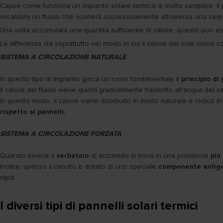
Capire come funziona un impianto solare termico è molto semplice: il pa
riscaldare un fluido che scorrerà successivamente attraverso una serpen
Una volta accumulata una quantità sufficiente di calore, questo può ess
La differenza sta soprattutto nel modo in cui il calore del sole viene co
SISTEMA A CIRCOLAZIONE NATURALE
In questo tipo di impianto gioca un ruolo fondamentale il
principio di 
Il calore del fluido viene quindi gradualmente trasferito all'acqua del
In questo modo, il calore viene distribuito in modo naturale e ciclico 
rispetto ai pannelli.
SISTEMA A CIRCOLAZIONE FORZATA
Quando invece il
serbatoio
di accumulo si trova in una posizione
più
Inoltre, spesso il circuito è dotato di uno speciale
componente antig
rigidi.
I diversi tipi di pannelli solari termici