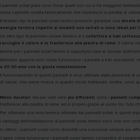
I pannelli solari piani sono forse quelli con cui si ha maggiore familiari
lastra captante isolata termicamente che impedisce la perdita di calore
Entrambi i tipi di pannelli solari termici possono garantire una
durata di
energia termica rispetto ai modelli non vetrati e sono ideali per
Un altro tipo di pannello solare termico è il
collettore a tubi sottovu
raccoglie il calore e lo trasferisce alla piastra di rame.
Il calore vi
Anche per i pannelli solari termici è opportuno fare le dovute distinzioni
Abbiamo appena visto come funzionano i pannelli a tubi assorbenti, ch
a 20-30 anni con la giusta manutenzione
.
Il funzionamento di questi pannelli è reso ottimale dalla presenza di una
di calore, che viene invece in questo modo trattenuto. Inoltre, sono qu
Meno duraturi
, ma per certi versi
più efficienti
, sono i
pannelli comp
trasferisce alla piastra di rame, ed è proprio grazie al vuoto tra i tubi c
Per ottenere una resa termica ottimale dai pannelli solari, è quindi im
I vantaggi dell'installazione di pannelli solari termici sono che non cos
In ultimo, i pannelli solari sono diventati una soluzione sempre più effic
Capire come funzionano i pannelli solari termici consentirà di sceglier