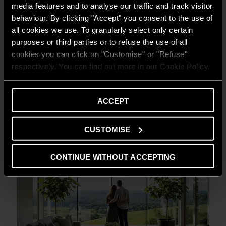
media features and to analyse our traffic and track visitor
behaviour. By clicking "Accept" you consent to the use of
all cookies we use. To granularly select only certain
purposes or third parties or to refuse the use of all
cookies you can click on "Customise" or "Refuse"
GUIDA AL RISPARMIO
respectively. You can find out more in our Cookie Policy.
Quanto consuma un condizionatore?
LEGGI DI PIÙ
ACCEPT
CUSTOMISE
CONTINUE WITHOUT ACCEPTING