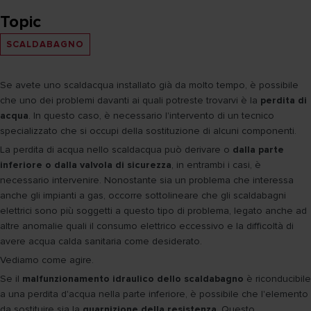
Topic
SCALDABAGNO
Se avete uno scaldacqua installato già da molto tempo, è possibile
che uno dei problemi davanti ai quali potreste trovarvi è la
perdita di
acqua
. In questo caso, è necessario l'intervento di un tecnico
specializzato che si occupi della sostituzione di alcuni componenti.
La perdita di acqua nello scaldacqua può derivare o
dalla parte
inferiore o dalla valvola di sicurezza
, in entrambi i casi, è
necessario intervenire. Nonostante sia un problema che interessa
anche gli impianti a gas, occorre sottolineare che gli scaldabagni
elettrici sono più soggetti a questo tipo di problema, legato anche ad
altre anomalie quali il consumo elettrico eccessivo e la difficoltà di
avere acqua calda sanitaria come desiderato.
Vediamo come agire.
Se il
malfunzionamento idraulico dello scaldabagno
è riconducibile
a una perdita d'acqua nella parte inferiore, è possibile che l'elemento
da sostituire sia la
guarnizione della resistenza
. Questo