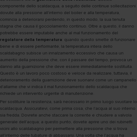
componente dello scaldacqua, a seguito delle continue sollecitazioni
dovute alla pressione all'interno del boiler e alla temperatura,
comincia a deteriorarsi perdendo, in questo modo, la sua tenuta
stagna che causa il gocciolamento continuo. Oltre a questo, il danno
potrebbe essere imputabile anche al mal funzionamento del
regolatore della temperatura
: quando questo smette di funzionare
bene e di essere performante, la temperatura intera dello
scaldabagno subisce un innalzamento eccessivo che causa un
aumento della pressione che, con il passare del tempo, provoca un
danno alla guarnizione che deve essere immediatamente sostituita.
Questo è un lavoro poco costoso e veloce da realizzare, tuttavia, il
deterioramento della guarnizione deve suonarvi come un campanello
d'allarme che vi indica il mal funzionamento dello scaldacqua che
richiede un intervento urgente di manutenzione.
Per sostituire la resistenza, sarà necessario in primo luogo svuotare lo
scaldacqua. Assicuratevi, come prima cosa, che l'acqua al suo interno
sia fredda. Dovrete anche staccare la corrente e chiudere a valvola
generale dell'acqua; a questo punto, dovete aprire uno dei rubinetti
vicini allo scaldabagno per permettere alla pressione che si trova
all'interno delle tubature di abbassarsi. Una volta che l'acqua ha