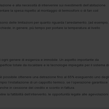
lazione e alla necessità di intervenire sui rivestimenti dell’abitazione.
tare la spesa rispetto al montaggio di termosifoni o di fan coil
i sono delle limitazioni per quanto riguarda l’arredamento, (ad esempio,
ichiede, in genere, più tempo per portare la temperatura al livello
asi ogni genere di esigenza e immobile. Un aspetto importante da
uperficie totale da riscaldare e le tecnologie impiegate per il sistema di
o cui è possibile ottenere una detrazione fino al 65% eseguendo uno degli
empio l’installazione di un cappotto termico, se l’operazione garantisce
nche in cessione del credito e sconto in fattura.
e la fattibilità dell’intervento, le opportunità legate alle agevolazioni