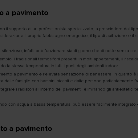
to a pavimento
il supporto di un professionista specializzato, a prescindere dal tipo 
derazione il proprio fabbisogno energetico, il tipo di abitazione e il
lenzioso, infatti può funzionare sia di giorno che di notte senza crear
empio, i tradizionali termosifoni presenti in molti appartamenti, il risc
 la stessa temperatura in tutti i punti degli ambienti indoor.
aldamento a pavimento è l’elevata sensazione di benessere, in quanto è p
a dalle famiglie con bambini piccoli e dalle persone particolarmente f
grare i radiatori all’interno dei pavimenti, eliminando gli antiestetici
do con acqua a bassa temperatura, può essere facilmente integrato con
nto a pavimento