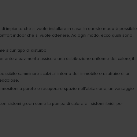
di impianto che si vuole installare in casa. In questo modo è possibile
 comfort indoor che si vuole ottenere. Ad ogni modo, ecco quali sono i
e alcun tipo di disturbo.
aldamento a pavimento assicura una distribuzione uniforme del calore, il
ossibile camminare scalzi all’interno dell’immobile e usufruire di un
reddolose.
 termosifoni a parete e recuperare spazio nell’abitazione, un vantaggio
 sistemi green come la pompa di calore e i sistemi ibridi, per