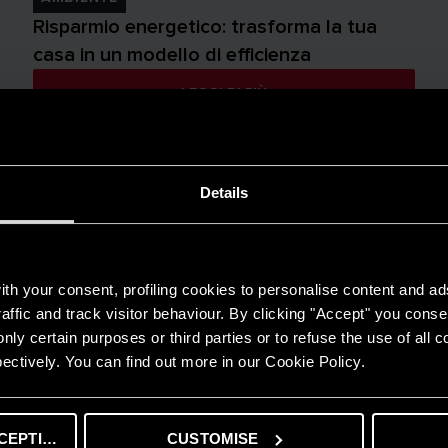
Risparmio energetico: trasforma la tua
casa in un modello di efficienza
LEGGI DI PIÙ
Details
th your consent, profiling cookies to personalise content and ad
affic and track visitor behaviour. By clicking "Accept" you consen
nly certain purposes or third parties or to refuse the use of all 
ectively. You can find out more in our Cookie Policy.
CEPTING
CUSTOMISE