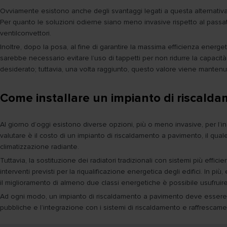
Ovviamente esistono anche degli svantaggi legati a questa alternativa ris
Per quanto le soluzioni odierne siano meno invasive rispetto al passat
ventilconvettori.
Inoltre, dopo la posa, al fine di garantire la massima efficienza energ
sarebbe necessario evitare l’uso di tappetti per non ridurre la capacit
desiderato; tuttavia, una volta raggiunto, questo valore viene mante
Come installare un impianto di riscald
Al giorno d’oggi esistono diverse opzioni, più o meno invasive, per l’
valutare è il costo di un impianto di riscaldamento a pavimento, il quale
climatizzazione radiante.
Tuttavia, la sostituzione dei radiatori tradizionali con sistemi più eff
interventi previsti per la riqualificazione energetica degli edifici. I
il miglioramento di almeno due classi energetiche è possibile usufruir
Ad ogni modo, un impianto di riscaldamento a pavimento deve essere valut
pubbliche e l’integrazione con i sistemi di riscaldamento e raffrescame