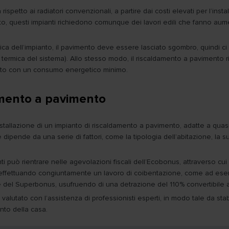
petto ai radiatori convenzionali, a partire dai costi elevati per l’instal
o, questi impianti richiedono comunque dei lavori edili che fanno aumen
etica dell’impianto, il pavimento deve essere lasciato sgombro, quindi c
à termica del sistema). Allo stesso modo, il riscaldamento a pavimento r
nuto con un consumo energetico minimo.
amento a pavimento
installazione di un impianto di riscaldamento a pavimento, adatte a qu
 dipende da una serie di fattori, come la tipologia dell’abitazione, la s
icienti può rientrare nelle agevolazioni fiscali dell’Ecobonus, attravers
n più, effettuando congiuntamente un lavoro di coibentazione, come ad es
e del Superbonus, usufruendo di una detrazione del 110% convertibile a
ato con l’assistenza di professionisti esperti, in modo tale da stabilir
nto della casa.