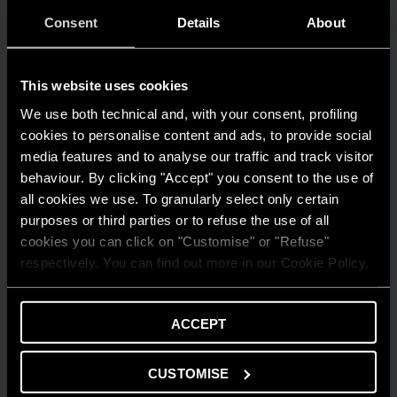
Consent
Details
About
This website uses cookies
We use both technical and, with your consent, profiling
cookies to personalise content and ads, to provide social
media features and to analyse our traffic and track visitor
behaviour. By clicking "Accept" you consent to the use of
all cookies we use. To granularly select only certain
purposes or third parties or to refuse the use of all
cookies you can click on "Customise" or "Refuse"
respectively. You can find out more in our Cookie Policy.
ACCEPT
AMBIENTE
Risparmio energetico: trasforma la tua
CUSTOMISE
casa in un modello di efficienza