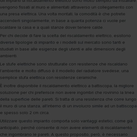
Gli impianti di riscaldamento elettrico sono molto semplici da installare:
vengono fissati al muro e alimentati attraverso un collegamento con
una presa elettrica. Una volta montati, la comodità è che potrete
accenderli singolarmente, in base a quanta potenza ci vuole per
scaldare la casa e a quali stanze dover tenere calde.
Per chi decide di fare la scelta del riscaldamento elettrico, esistono
diverse tipologie di impianto e i modelli sul mercato sono tanti e
studiati in base alle esigenze degli utenti e alle dimensioni degli
ambienti.
Le stufe elettriche sono strutturate con resistenze che riscaldano
l'ambiente e molto diffuso è il modello del radiatore svedese, una
semplice stufa elettrica con resistenze ceramiche.
È inoltre disponibile il riscaldamento elettrico a battiscopa, la migliore
soluzione per chi preferisce non avere ingombri che rovinino la linea
della superficie delle pareti. Si tratta di una resistenza che corre lungo
il muro di una stanza, all'interno di un involucro simile ad un battiscopa
e spesso solo 2 cm circa.
Utilizzare questo impianto comporta solo vantaggi estetici, come già
anticipato, perché consente di non avere elementi di riscaldamento
che ingombrano le pareti. A questo proposito, però, è necessario