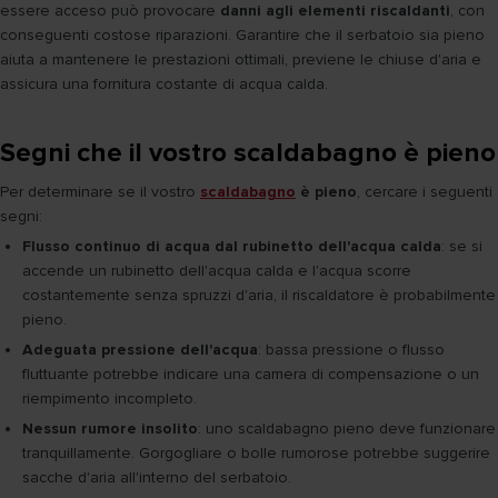
essere acceso può provocare
danni agli elementi riscaldanti
, con
conseguenti costose riparazioni. Garantire che il serbatoio sia pieno
aiuta a mantenere le prestazioni ottimali, previene le chiuse d'aria e
assicura una fornitura costante di acqua calda.
Segni che il vostro scaldabagno è pieno
Per determinare se il vostro
scaldabagno
è pieno
, cercare i seguenti
segni:
Flusso continuo di acqua dal rubinetto dell'acqua calda
: se si
accende un rubinetto dell'acqua calda e l'acqua scorre
costantemente senza spruzzi d'aria, il riscaldatore è probabilmente
pieno.
Adeguata pressione dell'acqua
: bassa pressione o flusso
fluttuante potrebbe indicare una camera di compensazione o un
riempimento incompleto.
Nessun rumore insolito
: uno scaldabagno pieno deve funzionare
tranquillamente. Gorgogliare o bolle rumorose potrebbe suggerire
sacche d'aria all'interno del serbatoio.