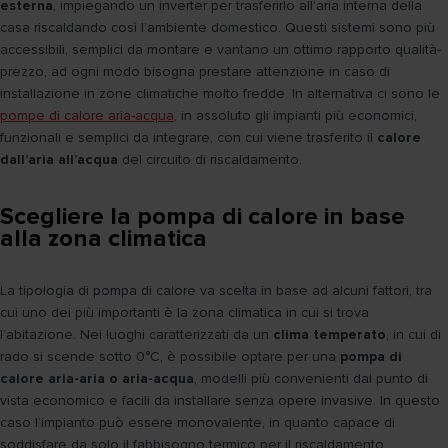
esterna
, impiegando un inverter per trasferirlo all’aria interna della
casa riscaldando così l’ambiente domestico. Questi sistemi sono più
accessibili, semplici da montare e vantano un ottimo rapporto qualità-
prezzo, ad ogni modo bisogna prestare attenzione in caso di
installazione in zone climatiche molto fredde. In alternativa ci sono le
pompe di calore aria-acqua
, in assoluto gli impianti più economici,
funzionali e semplici da integrare, con cui viene trasferito il
calore
dall’aria all’acqua
del circuito di riscaldamento.
Scegliere la pompa di calore in base
alla zona climatica
La tipologia di pompa di calore va scelta in base ad alcuni fattori, tra
cui uno dei più importanti è la zona climatica in cui si trova
l’abitazione. Nei luoghi caratterizzati da un
clima temperato
, in cui di
rado si scende sotto 0°C, è possibile optare per una
pompa di
calore aria-aria o aria-acqua
, modelli più convenienti dal punto di
vista economico e facili da installare senza opere invasive. In questo
caso l’impianto può essere monovalente, in quanto capace di
soddisfare da solo il fabbisogno termico per il riscaldamento