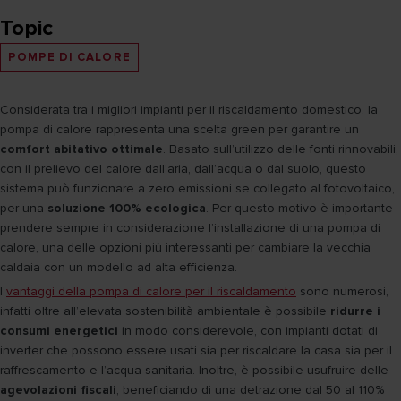
Topic
POMPE DI CALORE
Considerata tra i migliori impianti per il riscaldamento domestico, la
pompa di calore rappresenta una scelta green per garantire un
comfort abitativo ottimale
. Basato sull’utilizzo delle fonti rinnovabili,
con il prelievo del calore dall’aria, dall’acqua o dal suolo, questo
sistema può funzionare a zero emissioni se collegato al fotovoltaico,
per una
soluzione 100% ecologica
. Per questo motivo è importante
prendere sempre in considerazione l’installazione di una pompa di
calore, una delle opzioni più interessanti per cambiare la vecchia
caldaia con un modello ad alta efficienza.
I
vantaggi della pompa di calore per il riscaldamento
sono numerosi,
infatti oltre all’elevata sostenibilità ambientale è possibile
ridurre i
consumi energetici
in modo considerevole, con impianti dotati di
inverter che possono essere usati sia per riscaldare la casa sia per il
raffrescamento e l’acqua sanitaria. Inoltre, è possibile usufruire delle
agevolazioni fiscali
, beneficiando di una detrazione dal 50 al 110%