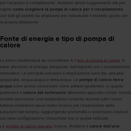
per l’acquisto e l’installazione. Vediamo alcuni suggerimenti utili per
capire
come scegliere la pompa di calore per il riscaldamento
,
con tutti gli aspetti da analizzare per individuare il modello giusto per
la propria abitazione.
Fonte di energia e tipo di pompa di
calore
La prima caratteristica da considerare è il
tipo di pompa di calore
, in
base alla fonte di energia adoperata dall’impianto per il riscaldamento
domestico. Le principali soluzioni a disposizione sono tre: aria-aria,
acqua-aria, acqua-acqua e terra-acqua. Le
pompe di calore terra-
acqua
sono anche conosciute come sistemi geotermici, in quanto
prelevano il
calore dal sottosuolo
attraverso apposite sonde. Questi
modelli assicurano una temperatura costante durante tutto l’anno,
tuttavia richiedono lavori molto invasivi per l’inserimento delle
tubazioni nel terreno, raggiungendo profondità o estensioni notevoli
sia nella configurazione orizzontale che in quella verticale.
Le
pompe di calore aria-aria
, invece, sfruttano il
calore dell’aria