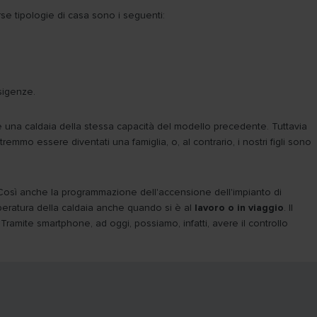
erse tipologie di casa sono i seguenti:
esigenze.
e una caldaia della stessa capacità del modello precedente. Tuttavia
mmo essere diventati una famiglia, o, al contrario, i nostri figli sono
a. Così anche la programmazione dell'accensione dell'impianto di
peratura della caldaia anche quando si è al
lavoro o in viaggio
. Il
Tramite smartphone, ad oggi, possiamo, infatti, avere il controllo