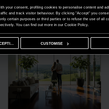
GUIDA AL RISPARMIO
Quanto consuma un condizionatore?
th your consent, profiling cookies to personalise content and ad
affic and track visitor behaviour. By clicking "Accept" you consen
LEGGI DI PIÙ
nly certain purposes or third parties or to refuse the use of all 
ectively. You can find out more in our Cookie Policy.
CEPTING
CUSTOMISE