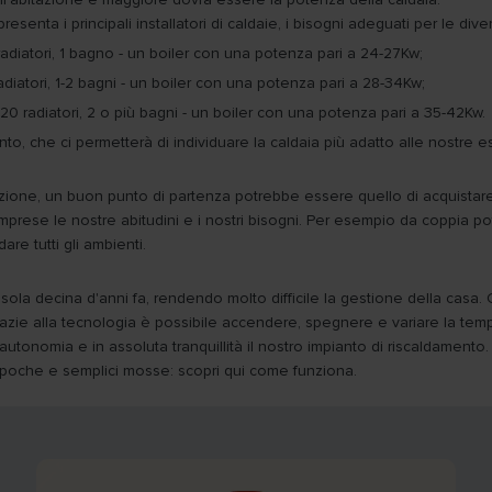
esenta i principali installatori di caldaie, i bisogni adeguati per le div
 radiatori, 1 bagno - un boiler con una potenza pari a 24-27Kw;
adiatori, 1-2 bagni - un boiler con una potenza pari a 28-34Kw;
 20 radiatori, 2 o più bagni - un boiler con una potenza pari a 35-42Kw.
ento, che ci permetterà di individuare la caldaia più adatto alle nostre 
tuzione, un buon punto di partenza potrebbe essere quello di acquistar
ese le nostre abitudini e i nostri bisogni. Per esempio da coppia potre
re tutti gli ambienti.
na sola decina d'anni fa, rendendo molto difficile la gestione della cas
razie alla tecnologia è possibile accendere, spegnere e variare la tem
tonomia e in assoluta tranquillità il nostro impianto di riscaldamento. 
 poche e semplici mosse: scopri qui come funziona.