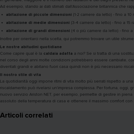
Ad esempio, stando ai dati stimati dall'Associazione britannica che rappr
abitazione di piccole dimensioni
(1-2 camere da letto) - fino a 10
abitazione di medie dimensioni
(3-4 camere da letto) - fino a 15 r
abitazione di grandi dimensioni
(4 o più camere da letto) - fino a
Inoltre per orientarci nella scelta, qui potremmo trovare un utile strum
Le nostre abitudini quotidiane
Come capire qual è la
caldaia adatta
a noi? Se si tratta di una sosti
nel corso degli anni molte condizioni potrebbero essere cambiate, compr
diventati grandi e abitano fuori casa quindi non è più necessario riscalda
Il nostro stile di vita
La quotidianità oggi impone ritmi di vita molto più serrati rispetto a u
riscaldamento può rivelarsi un'impresa complessa. Per fortuna, oggi, g
nuovo servizio Ariston NET, per esempio, permette di gestire in piena au
assoluto della temperatura di casa e ottenere il massimo comfort con
Articoli correlati