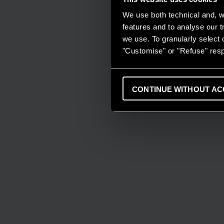
We use both technical and, wi
features and to analyse our tr
we use. To granularly select o
"Customise" or "Refuse" resp
CONTINUE WITHOUT AC