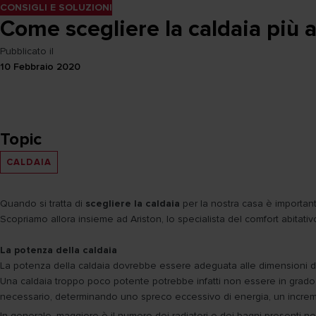
CONSIGLI E SOLUZIONI
Come scegliere la caldaia più a
Pubblicato il
10 Febbraio 2020
Topic
CALDAIA
Quando si tratta di
scegliere la caldaia
per la nostra casa è importante
Scopriamo allora insieme ad Ariston, lo specialista del comfort abitativ
La potenza della caldaia
La potenza della caldaia dovrebbe essere adeguata alle dimensioni del
Una caldaia troppo poco potente potrebbe infatti non essere in grado 
necessario, determinando uno spreco eccessivo di energia, un incremento
In generale, maggiore è il numero dei radiatori e dei bagni presenti n