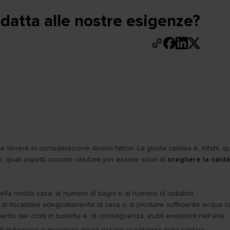
datta alle nostre esigenze?
 tenere in considerazione diversi fattori. La giusta caldaia è, infatti, qu
o, quali aspetti occorre valutare per essere sicuri di
scegliere la calda
la nostra casa, al numero di bagni e al numero di radiatori.
di riscaldare adeguatamente la casa o di produrre sufficiente acqua c
 dei costi in bolletta e, di conseguenza, inutili emissioni nell'aria.
ell'abitazione e maggiore dovrà essere la potenza della caldaia.