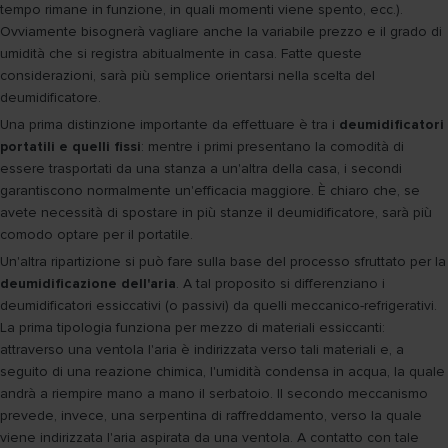
tempo rimane in funzione, in quali momenti viene spento, ecc.).
Ovviamente bisognerà vagliare anche la variabile prezzo e il grado di
umidità che si registra abitualmente in casa. Fatte queste
considerazioni, sarà più semplice orientarsi nella scelta del
deumidificatore.
Una prima distinzione importante da effettuare è tra i
deumidificatori
portatili e quelli fissi
: mentre i primi presentano la comodità di
essere trasportati da una stanza a un'altra della casa, i secondi
garantiscono normalmente un'efficacia maggiore. È chiaro che, se
avete necessità di spostare in più stanze il deumidificatore, sarà più
comodo optare per il portatile.
Un'altra ripartizione si può fare sulla base del processo sfruttato per la
deumidificazione dell'aria
. A tal proposito si differenziano i
deumidificatori essiccativi (o passivi) da quelli meccanico-refrigerativi.
La prima tipologia funziona per mezzo di materiali essiccanti:
attraverso una ventola l'aria è indirizzata verso tali materiali e, a
seguito di una reazione chimica, l'umidità condensa in acqua, la quale
andrà a riempire mano a mano il serbatoio. Il secondo meccanismo
prevede, invece, una serpentina di raffreddamento, verso la quale
viene indirizzata l'aria aspirata da una ventola. A contatto con tale