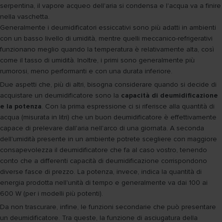
serpentina, il vapore acqueo dell'aria si condensa e l'acqua va a finire
nella vaschetta.
Generalmente i deumidificatori essiccativi sono più adatti in ambienti
con un basso livello di umidità, mentre quelli meccanico-refrigerativi
funzionano meglio quando la temperatura è relativamente alta, così
come il tasso di umidità. Inoltre, i primi sono generalmente più
rumorosi, meno performanti e con una durata inferiore.
Due aspetti che, più di altri, bisogna considerare quando si decide di
acquistare un deumidificatore sono la
capacità di deumidificazione
e la potenza
. Con la prima espressione ci si riferisce alla quantità di
acqua (misurata in litri) che un buon deumidificatore è effettivamente
capace di prelevare dall'aria nell'arco di una giornata. A seconda
dell'umidità presente in un ambiente potrete scegliere con maggiore
consapevolezza il deumidificatore che fa al caso vostro, tenendo
conto che a differenti capacità di deumidificazione corrispondono
diverse fasce di prezzo. La potenza, invece, indica la quantità di
energia prodotta nell'unità di tempo e generalmente va dai 100 ai
600 W (per i modelli più potenti).
Da non trascurare, infine, le funzioni secondarie che può presentare
un deumidificatore. Tra queste, la funzione di asciugatura della