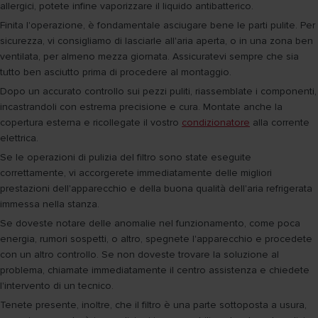
allergici, potete infine vaporizzare il liquido antibatterico.
Finita l'operazione, è fondamentale asciugare bene le parti pulite. Per
sicurezza, vi consigliamo di lasciarle all'aria aperta, o in una zona ben
ventilata, per almeno mezza giornata. Assicuratevi sempre che sia
tutto ben asciutto prima di procedere al montaggio.
Dopo un accurato controllo sui pezzi puliti, riassemblate i componenti,
incastrandoli con estrema precisione e cura. Montate anche la
copertura esterna e ricollegate il vostro
condizionatore
alla corrente
elettrica.
Se le operazioni di pulizia del filtro sono state eseguite
correttamente, vi accorgerete immediatamente delle migliori
prestazioni dell'apparecchio e della buona qualità dell'aria refrigerata
immessa nella stanza.
Se doveste notare delle anomalie nel funzionamento, come poca
energia, rumori sospetti, o altro, spegnete l'apparecchio e procedete
con un altro controllo. Se non doveste trovare la soluzione al
problema, chiamate immediatamente il centro assistenza e chiedete
l'intervento di un tecnico.
Tenete presente, inoltre, che il filtro è una parte sottoposta a usura,