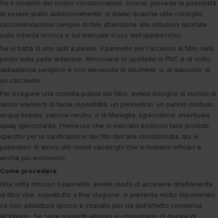
Se il modello del vostro condizionatore, invece, prevede la possibilità
di essere pulito autonomamente, vi diamo qualche utile consiglio,
raccomandandovi sempre di fare attenzione alle istruzioni riportate
sulla scheda tecnica e sul manuale d'uso dell'apparecchio.
Se si tratta di uno split a parete, il pannello per l'accesso al filtro sarà
posto sulla parte anteriore. Rimuovere lo sportello in PVC è di solito
abbastanza semplice e non necessita di strumenti, o, al massimo, di
un cacciavite.
Per eseguire una corretta pulizia del filtro, avrete bisogno di munirvi di
alcuni elementi di facile reperibilità: un pennellino, un panno morbido,
acqua tiepida, sapone neutro, o di Marsiglia, sgrassatore, eventuale
spray igienizzante. Premesso che in mercato esistono tanti prodotti
specifici per la sanificazione dei filtri dell'aria condizionata, qui vi
parleremo di alcuni utili rimedi casalinghi che si rivelano efficaci e
anche più economici.
Come procedere
Una volta rimosso il pannello, avrete modo di accedere direttamente
al filtro che, soprattutto a fine stagione, si presenta molto impolverato,
se non addirittura sporco e intasato per via dell'effetto condensa
all'interno. Se siete soggetti allergici vi consigliamo di munirvi di