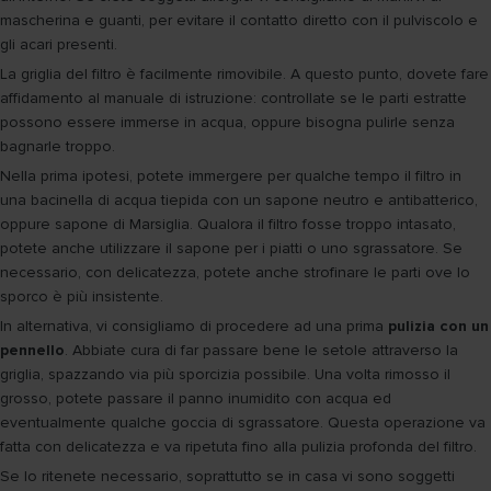
mascherina e guanti, per evitare il contatto diretto con il pulviscolo e
gli acari presenti.
La griglia del filtro è facilmente rimovibile. A questo punto, dovete fare
affidamento al manuale di istruzione: controllate se le parti estratte
possono essere immerse in acqua, oppure bisogna pulirle senza
bagnarle troppo.
Nella prima ipotesi, potete immergere per qualche tempo il filtro in
una bacinella di acqua tiepida con un sapone neutro e antibatterico,
oppure sapone di Marsiglia. Qualora il filtro fosse troppo intasato,
potete anche utilizzare il sapone per i piatti o uno sgrassatore. Se
necessario, con delicatezza, potete anche strofinare le parti ove lo
sporco è più insistente.
In alternativa, vi consigliamo di procedere ad una prima
pulizia con un
pennello
. Abbiate cura di far passare bene le setole attraverso la
griglia, spazzando via più sporcizia possibile. Una volta rimosso il
grosso, potete passare il panno inumidito con acqua ed
eventualmente qualche goccia di sgrassatore. Questa operazione va
fatta con delicatezza e va ripetuta fino alla pulizia profonda del filtro.
Se lo ritenete necessario, soprattutto se in casa vi sono soggetti