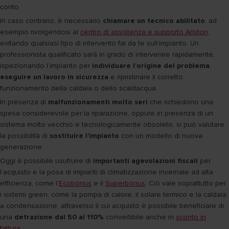
conto.
In caso contrario, è necessario
chiamare un tecnico abilitato
, ad
esempio rivolgendosi al
centro di assistenza e supporto Ariston
,
evitando qualsiasi tipo di intervento fai da te sull’impianto. Un
professionista qualificato sarà in grado di intervenire rapidamente,
ispezionando l’impianto per
individuare l’origine del problema
,
eseguire un lavoro in sicurezza
e ripristinare il corretto
funzionamento della caldaia o dello scaldacqua.
In presenza di
malfunzionamenti molto seri
che richiedono una
spesa considerevole per la riparazione, oppure in presenza di un
sistema molto vecchio e tecnologicamente obsoleto, si può valutare
la possibilità di
sostituire l’impianto
con un modello di nuova
generazione.
Oggi è possibile usufruire di
importanti agevolazioni fiscali
per
l’acquisto e la posa di impianti di climatizzazione invernale ad alta
efficienza, come l’
Ecobonus
e il
Superbonus
. Ciò vale soprattutto per
i sistemi green, come la pompa di calore, il solare termico e la caldaia
a condensazione, attraverso il cui acquisto è possibile beneficiare di
una
detrazione dal 50 al 110%
convertibile anche in
sconto in
fattura
.