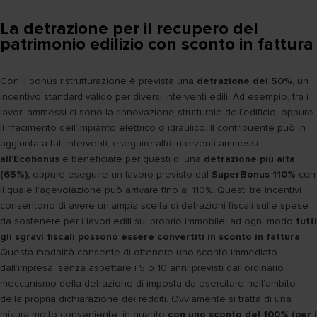
La detrazione per il recupero del
patrimonio edilizio con sconto in fattura
Con il bonus ristrutturazione è prevista una
detrazione del 50%
, un
incentivo standard valido per diversi interventi edili. Ad esempio, tra i
lavori ammessi ci sono la rinnovazione strutturale dell’edificio, oppure
il rifacimento dell’impianto elettrico o idraulico. Il contribuente può in
aggiunta a tali interventi, eseguire altri interventi ammessi
all’Ecobonus
e beneficiare per questi di una
detrazione più alta
(65%),
oppure eseguire un lavoro previsto dal
SuperBonus 110%
con
il quale l’agevolazione può arrivare fino al 110%. Questi tre incentivi
consentono di avere un’ampia scelta di detrazioni fiscali sulle spese
da sostenere per i lavori edili sul proprio immobile; ad ogni modo
tutti
gli sgravi fiscali possono essere convertiti in sconto in fattura
.
Questa modalità consente di ottenere uno sconto immediato
dall’impresa, senza aspettare i 5 o 10 anni previsti dall’ordinario
meccanismo della detrazione di imposta da esercitare nell’ambito
della propria dichiarazione dei redditi. Ovviamente si tratta di una
misura molto conveniente, in quanto
con uno sconto del 100% (per i