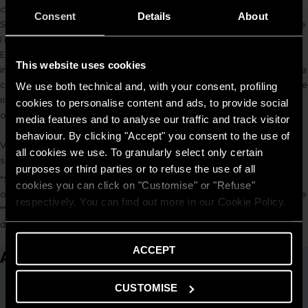
credito, ricevendo uno sconto fino al 100% , per i lavori ammessi al
Consent
Details
About
Super Bonus 110%, sulla spesa ammissibile per l’agevolazione, tramite
l’invio telematico di una apposita comunicazione all’Agenzia delle
Entrate da parte del responsabile per la dichiarazione di conformità (
This website uses cookies
in caso di lavori ammessi al Super Bonus). In seguito, l’impresa che ha
concesso al proprio cliente lo sconto in fattura, utilizzerà la detrazione
We use both technical and, with your consent, profiling
ricevuta sotto forma di credito di imposta per pagare meno tasse,
cookies to personalise content and ads, to provide social
oppure potrà cederla a sua volta ad intermediari autorizzati.
media features and to analyse our traffic and track visitor
behaviour. By clicking "Accept" you consent to the use of
Vuoi saperne di più sulle detrazioni e sulla possibilità di ottenere uno
all cookies we use. To granularly select only certain
sconto immediato in fattura?
clicca qui
per ulteriori approfondimenti.
purposes or third parties or to refuse the use of all
*Spettante solo per i lavori condominiali o per gli interventi edili
cookies you can click on "Customise" or "Refuse"
ordinari facenti parte di un intervento più vasto di ristrutturazione edile
respectively. You can find out more in our Cookie Policy.
** Decreto Legge 19 maggio 2020, n. 34 convertito con modificazioni
dalla L. 17 luglio 2020, n. 77
ACCEPT
Articoli correlati
CUSTOMISE