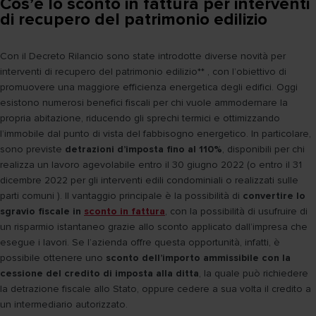
Cos’è lo sconto in fattura per interventi
di recupero del patrimonio edilizio
Con il Decreto Rilancio sono state introdotte diverse novità per
interventi di recupero del patrimonio edilizio** , con l’obiettivo di
promuovere una maggiore efficienza energetica degli edifici. Oggi
esistono numerosi benefici fiscali per chi vuole ammodernare la
propria abitazione, riducendo gli sprechi termici e ottimizzando
l’immobile dal punto di vista del fabbisogno energetico. In particolare,
sono previste
detrazioni d’imposta fino al 110%
, disponibili per chi
realizza un lavoro agevolabile entro il 30 giugno 2022 (o entro il 31
dicembre 2022 per gli interventi edili condominiali o realizzati sulle
parti comuni ). Il vantaggio principale è la possibilità di
convertire lo
sgravio fiscale in
sconto in fattura
, con la possibilità di usufruire di
un risparmio istantaneo grazie allo sconto applicato dall’impresa che
esegue i lavori. Se l’azienda offre questa opportunità, infatti, è
possibile ottenere uno
sconto
dell’importo ammissibile con la
cessione del credito di imposta alla ditta
, la quale può richiedere
la detrazione fiscale allo Stato, oppure cedere a sua volta il credito a
un intermediario autorizzato.