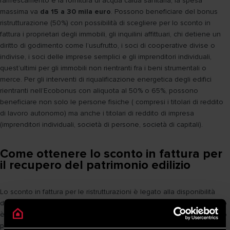
raffrescamento e la fornitura di acqua calda sanitaria, la spesa
massima va
da 15 a 30 mila euro
. Possono beneficiare del bonus
ristrutturazione (50%) con possibilità di scegliere per lo sconto in
fattura i proprietari degli immobili, gli inquilini affittuari, chi detiene un
diritto di godimento come l’usufrutto, i soci di cooperative divise o
indivise, i soci delle imprese semplici e gli imprenditori individuali,
quest’ultimi per gli immobili non rientranti fra i beni strumentali o
merce. Per gli interventi di riqualificazione energetica degli edifici
rientranti nell’Ecobonus con aliquota al 50% o 65%, possono
beneficiare non solo le persone fisiche ( compresi i titolari di reddito
di lavoro autonomo) ma anche i titolari di reddito di impresa
(imprenditori individuali, società di persone, società di capitali).
Come ottenere lo sconto in fattura per
il recupero del patrimonio edilizio
Lo sconto in fattura per le ristrutturazioni è legato alla disponibilità
dell’impresa che esegue i lavori, quindi prima di realizzare l’intervento
è necessario
verificare che l’azienda offra tale possibilità
. In caso
positivo è possibile effettuare i lavori ed esercitare la cessione del