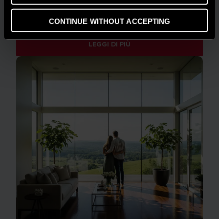
GUIDA AL RISPARMIO
CONTINUE WITHOUT ACCEPTING
Quanto consuma un condizionatore?
LEGGI DI PIÙ