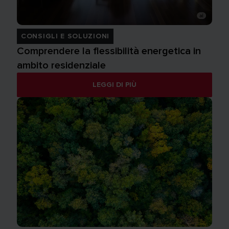
CONSIGLI E SOLUZIONI
Comprendere la flessibilità energetica in
ambito residenziale
LEGGI DI PIÙ