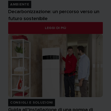
AMBIENTE
Decarbonizzazione: un percorso verso un
futuro sostenibile
LEGGI DI PIÙ
CONSIGLI E SOLUZIONI
Guida all’installazione di una pompa di