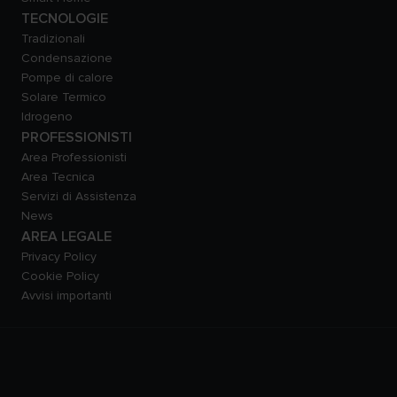
TECNOLOGIE
Tradizionali
Condensazione
Pompe di calore
Solare Termico
Idrogeno
PROFESSIONISTI
Area Professionisti
Area Tecnica
Servizi di Assistenza
News
AREA LEGALE
Privacy Policy
Cookie Policy
Avvisi importanti