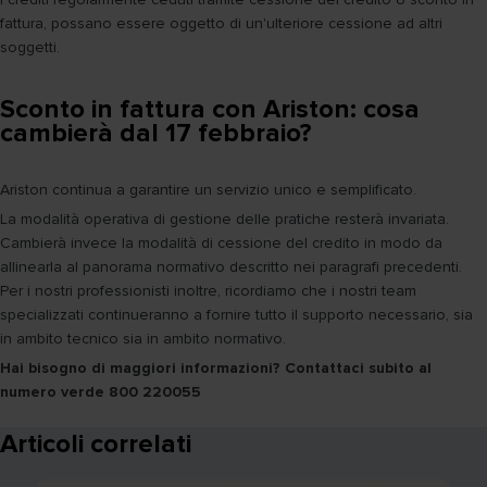
fattura, possano essere oggetto di un'ulteriore cessione ad altri
soggetti.
Sconto in fattura con Ariston: cosa
cambierà dal 17 febbraio?
Ariston continua a garantire un servizio unico e semplificato.
La modalità operativa di gestione delle pratiche resterà invariata.
Cambierà invece la modalità di cessione del credito in modo da
allinearla al panorama normativo descritto nei paragrafi precedenti.
Per i nostri professionisti inoltre, ricordiamo che i nostri team
specializzati continueranno a fornire tutto il supporto necessario, sia
in ambito tecnico sia in ambito normativo.
Hai bisogno di maggiori informazioni? Contattaci subito al
numero verde 800 220055
Articoli correlati