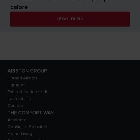
calore
LEGGI DI PIÙ
ARISTON GROUP
Il brand Ariston
Il gruppo
Fatti ed evidenze di
sostenibilità
Carriere
THE COMFORT WAY
Ambiente
Consigli e Soluzioni
Home Living