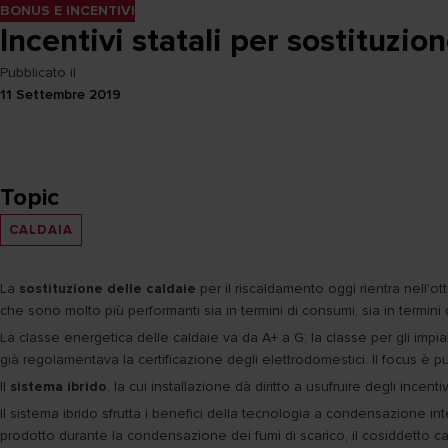
BONUS E INCENTIVI
Incentivi statali per sostituzio
Pubblicato il
11 Settembre 2019
Topic
CALDAIA
La
sostituzione delle caldaie
per il riscaldamento oggi rientra nell
che sono molto più performanti sia in termini di consumi, sia in termini 
La classe energetica delle caldaie va da A+ a G; la classe per gli impi
già regolamentava la certificazione degli elettrodomestici. Il focus è
Il
sistema ibrido
, la cui installazione dà diritto a usufruire degli inc
Il sistema ibrido sfrutta i benefici della tecnologia a condensazione in
prodotto durante la condensazione dei fumi di scarico, il cosiddetto cal