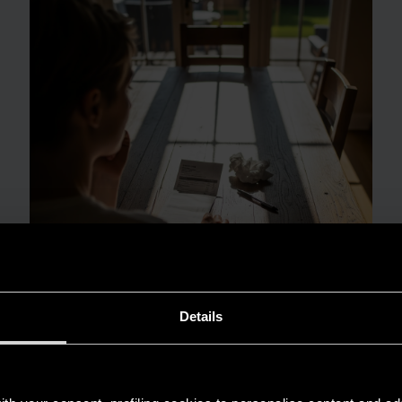
Details
GUIDA AL RISPARMIO
Quanto consuma un condizionatore?