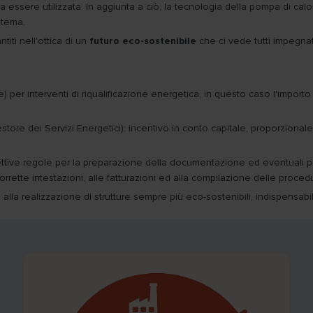
ssere utilizzata. In aggiunta a ciò, la tecnologia della pompa di calore
stema.
iti nell'ottica di un
futuro eco-sostenibile
che ci vede tutti impegnat
) per interventi di riqualificazione energetica, in questo caso l'import
ore dei Servizi Energetici): incentivo in conto capitale, proporzionale 
spettive regole per la preparazione della documentazione ed eventuali p
rrette intestazioni, alle fatturazioni ed alla compilazione delle procedu
 alla realizzazione di strutture sempre più eco-sostenibili, indispensabil