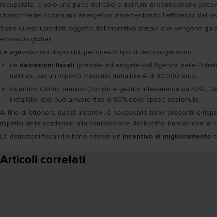
recuperato, e solo una parte del calore dei fumi di combustione poteva e
ulteriormente il consumo energetico incrementando l'efficienza del si
Sono questi i prodotti oggetto dell'incentivo statale che vengono garant
emissioni globali.
Le agevolazioni disponibili per questo tipo di tecnologie sono:
Le
detrazioni fiscali
(previste ed erogate dall'Agenzia delle Entrate
dall'Ires, per un importo massimo detraibile
è
di 30.000 euro;
Incentivo Conto Termico ( fornito e gestito interamente dal GSE, Gest
installato, che può arrivare fino al 65% delle spese sostenute.
Al fine di ottenere questi incentivi, è necessario tener presenti le ri
rispetto delle scadenze, alla compilazione dei bonifici bancari con le co
Le detrazioni fiscali risultano essere un
incentivo al miglioramento
e
Articoli correlati