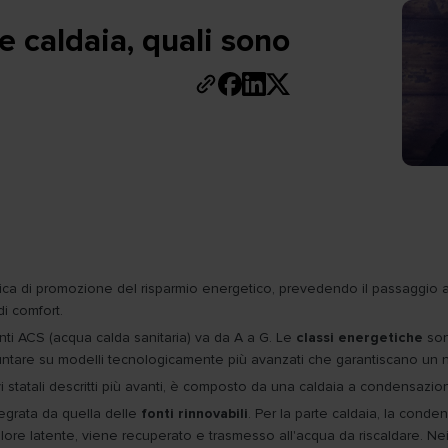
ne caldaia, quali sono
'ottica di promozione del risparmio energetico, prevedendo il passaggi
di comfort.
anti ACS (acqua calda sanitaria) va da A a G. Le
classi energetiche
son
 puntare su modelli tecnologicamente più avanzati che garantiscano un n
entivi statali descritti più avanti, è composto da una caldaia a condens
tegrata da quella delle
fonti rinnovabili
. Per la parte caldaia, la conde
ore latente, viene recuperato e trasmesso all'acqua da riscaldare. Nei v