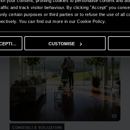
th your consent, profiling cookies to personalise content and ad
LEGGI DI PIÙ
affic and track visitor behaviour. By clicking "Accept" you consen
nly certain purposes or third parties or to refuse the use of all 
ectively. You can find out more in our Cookie Policy.
CEPTING
CUSTOMISE
CONSIGLI E SOLUZIONI