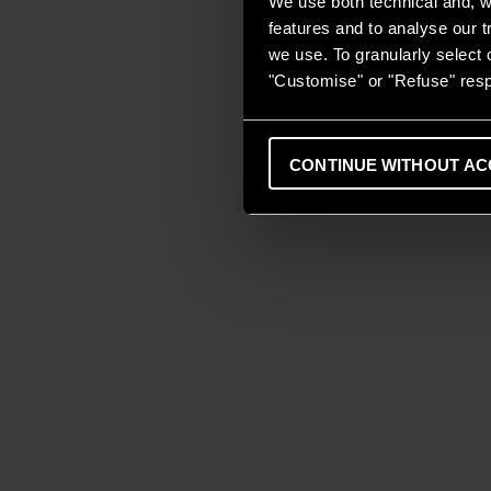
We use both technical and, wi
features and to analyse our tr
we use. To granularly select o
"Customise" or "Refuse" resp
CONTINUE WITHOUT AC