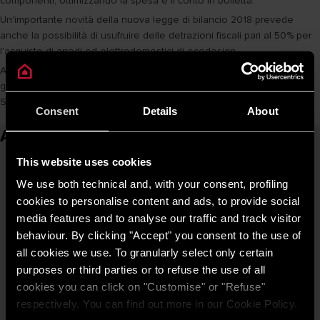
componenti, ottimizzando la spesa e il conto in bolletta.
Un'importante novità della nuova legge di bilancio 2018 prevede
anche la possibilità di usufruire delle detrazioni fiscali pari al 50% per
l'acquisto di arredi ed elettrodomestici di ecodesign.
Ariston propone una gamma completa di apparecchi di ultima
generazione per il riscaldamento e la climatizzazione della casa.
Scoprite sul sito tutti i prodotti e le loro caratteristiche tecniche.
Consent
Details
About
Articoli correlati
This website uses cookies
We use both technical and, with your consent, profiling
cookies to personalise content and ads, to provide social
media features and to analyse our traffic and track visitor
behaviour. By clicking "Accept" you consent to the use of
all cookies we use. To granularly select only certain
purposes or third parties or to refuse the use of all
cookies you can click on "Customise" or "Refuse"
respectively. You can find out more in our Cookie Policy.