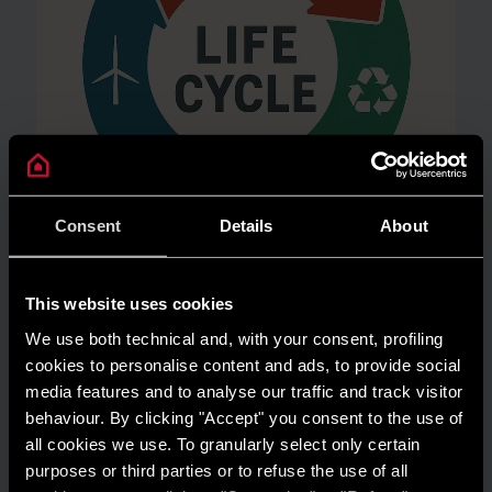
Consent
Details
About
This website uses cookies
AMBIENTE
Risparmio energetico: trasforma la tua
We use both technical and, with your consent, profiling
cookies to personalise content and ads, to provide social
casa in un modello di efficienza
media features and to analyse our traffic and track visitor
LEGGI DI PIÙ
behaviour. By clicking "Accept" you consent to the use of
all cookies we use. To granularly select only certain
purposes or third parties or to refuse the use of all