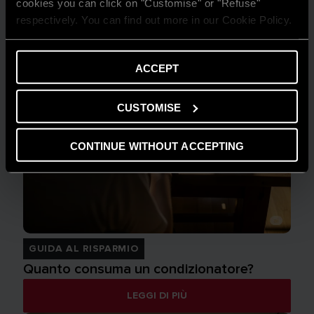
cookies you can click on "Customise" or "Refuse"
respectively. You can find out more in our Cookie Policy.
ACCEPT
CUSTOMISE
CONTINUE WITHOUT ACCEPTING
GUIDA AL RISPARMIO
Quanto consuma un condizionatore?
LEGGI DI PIÙ