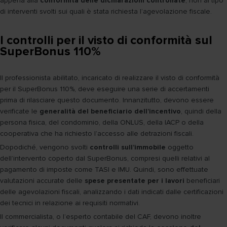
appena alla
conformità delle dichiarazioni controllate
, non al tipo
di interventi svolti sui quali è stata richiesta l’agevolazione fiscale.
I controlli per il visto di conformità sul
SuperBonus 110%
Il professionista abilitato, incaricato di realizzare il visto di conformità
per il SuperBonus 110%, deve eseguire una serie di accertamenti
prima di rilasciare questo documento. Innanzitutto, devono essere
verificate le
generalità del beneficiario dell’incentivo
, quindi della
persona fisica, del condominio, della ONLUS, della IACP o della
cooperativa che ha richiesto l’accesso alle detrazioni fiscali.
Dopodiché, vengono svolti
controlli sull’immobile
oggetto
dell’intervento coperto dal SuperBonus, compresi quelli relativi al
pagamento di imposte come TASI e IMU. Quindi, sono effettuate
valutazioni accurate delle
spese presentate per i lavori
beneficiari
delle agevolazioni fiscali, analizzando i dati indicati dalle certificazioni
dei tecnici in relazione ai requisiti normativi.
Il commercialista, o l’esperto contabile del CAF, devono inoltre