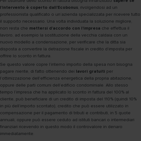
Per usufruire dello sconto in fattura bisogna innanzitutto
sapere se
l’intervento è coperto dall’Ecobonus
, rivolgendosi ad un
professionista qualificato o un’azienda specializzata per ricevere tutto
il supporto necessario. Una volta individuata la soluzione migliore,
non resta che
mettersi d’accordo con l’impresa
che effettua il
lavoro, ad esempio la sostituzione della vecchia caldaia con un
nuovo modello a condensazione, per verificare che la ditta sia
disposta a convertire la detrazione fiscale in credito d’imposta per
offrire lo sconto in fattura.
Se questo valore copre l’interno importo della spesa non bisogna
pagare niente, di fatto ottenendo dei
lavori gratuiti
per
l’ottimizzazione dell’efficienza energetica della propria abitazione,
oppure delle parti comuni dell’edificio condominiale. Allo stesso
tempo l’impresa che ha applicato lo sconto in fattura del 100% al
cliente, può beneficiare di un credito di imposta del 110% (quindi 10%
in più dell’importo scontato), credito che può essere utilizzato in
compensazione per il pagamento di tributi e contributi, in 5 quote
annuali, oppure può essere ceduto ad istituti bancari o intermediari
finanziari ricevendo in questo modo il controvalore in denaro
immediatamente.