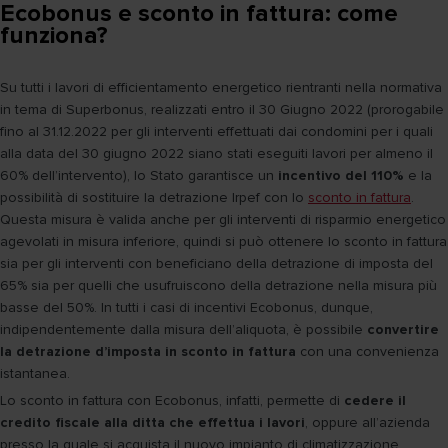
Ecobonus e sconto in fattura: come
funziona?
Su tutti i lavori di efficientamento energetico rientranti nella normativa
in tema di Superbonus, realizzati entro il 30 Giugno 2022 (prorogabile
fino al 31.12.2022 per gli interventi effettuati dai condomini per i quali
alla data del 30 giugno 2022 siano stati eseguiti lavori per almeno il
60% dell’intervento), lo Stato garantisce un
incentivo del 110%
e la
possibilità di sostituire la detrazione Irpef con lo
sconto in fattura
.
Questa misura è valida anche per gli interventi di risparmio energetico
agevolati in misura inferiore, quindi si può ottenere lo sconto in fattura
sia per gli interventi con beneficiano della detrazione di imposta del
65% sia per quelli che usufruiscono della detrazione nella misura più
basse del 50%. In tutti i casi di incentivi Ecobonus, dunque,
indipendentemente dalla misura dell’aliquota, è possibile
convertire
la detrazione d’imposta in sconto in fattura
con una convenienza
istantanea.
Lo sconto in fattura con Ecobonus, infatti, permette di
cedere il
credito fiscale alla ditta che effettua i lavori
, oppure all’azienda
presso la quale si acquista il nuovo impianto di climatizzazione