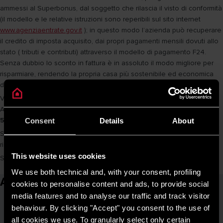
ammessi al Superbonus, dal soggetto che rilascia il visto di conformità
(il modello e le relative istruzioni sono reperibili sul sito internet
www.agenziaentrate.gov.it
); in questo modo l’azienda può recuperare
il credito di imposta acquisito, dai propri pagamenti mensili dovuti allo
stato ( tributi e contributi) attraverso il modello di pagamento F24.
Senza dubbio lo sconto in fattura è in assoluto il modo migliore per
risparmiare, rendendo la propria casa più sostenibile ed economica
da mantenere anche senza spendere nulla.
Vorresti usufruire dello sconto in fattura?
Ariston ti offre una
gamma completa
di
soluzioni incentivabili al
50%
,
65% e al 110%
.
Consent
Details
About
Scegli il meglio del comfort: acquista un prodotto Ariston per il
riscaldamento e i nostri professionisti penseranno a tutto il resto.
This website uses cookies
Scopri di più sul nostro servizio,
clicca qui
.
We use both technical and, with your consent, profiling
Articoli correlati
cookies to personalise content and ads, to provide social
media features and to analyse our traffic and track visitor
behaviour. By clicking "Accept" you consent to the use of
all cookies we use. To granularly select only certain