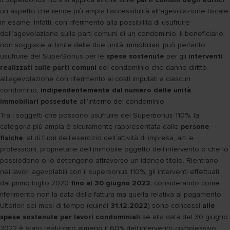
un aspetto che rende più ampia l’accessibilità all’agevolazione fiscale
in esame. Infatti, con riferimento alla possibilità di usufruire
dell’agevolazione sulle parti comuni di un condominio, il beneficiario
non soggiace al limite delle due unità immobiliari; può pertanto
usufruire del SuperBonus per le
spese sostenute
per gli
interventi
realizzati sulle parti comuni
del condominio che danno diritto
all'agevolazione con riferimento ai costi imputati a ciascun
condomino,
indipendentemente dal numero delle unità
immobiliari possedute
all’interno del condominio.
Tra i soggetti che possono usufruire del Superbonus 110%, la
categoria più ampia è sicuramente rappresentata dalle
persone
fisiche
, al di fuori dell’esercizio dell’attività di impresa, arti e
professioni, proprietarie dell’immobile oggetto dell’intervento o che lo
possiedono o lo detengono attraverso un idoneo titolo. Rientrano
nei lavori agevolabili con il superbonus 110%, gli interventi effettuati
dal primo luglio 2020
fino al 30 giugno 2022
, considerando come
riferimento non la data della fattura ma quella relativa al pagamento.
Ulteriori sei mesi di tempo (quindi
31.12.2022
) sono concessi
alle
spese sostenute per lavori condominiali
se alla data del 30 giugno
2022 è stato realizzato almeno il 60% dell’intervento complessivo.