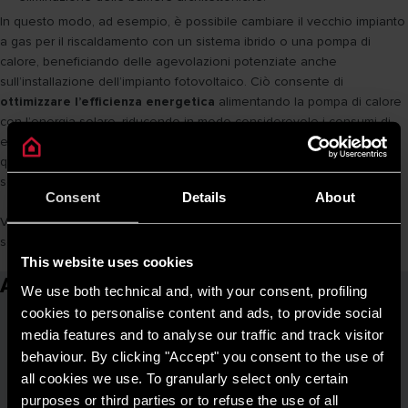
In questo modo, ad esempio, è possibile cambiare il vecchio impianto
a gas per il riscaldamento con un sistema ibrido o una pompa di
calore, beneficiando delle agevolazioni potenziate anche
sull’installazione dell’impianto fotovoltaico. Ciò consente di
ottimizzare l’efficienza energetica
alimentando la pompa di calore
con l’energia solare, riducendo in modo considerevole i consumi di
energia e le emissioni inquinanti, per un sistema 100% green sul
quale ricevere una
detrazione fino al 110%
convertibile anche in
sconto in fattura o in credito d’imposta cedibile a terzi.
Consent
Details
About
Vuoi saperne di più sulle detrazioni e sulla possibilità di ottenere uno
sconto immediato in fattura?
clicca qui
per ulteriori approfondimenti.
This website uses cookies
Articoli correlati
We use both technical and, with your consent, profiling
cookies to personalise content and ads, to provide social
media features and to analyse our traffic and track visitor
behaviour. By clicking "Accept" you consent to the use of
all cookies we use. To granularly select only certain
purposes or third parties or to refuse the use of all