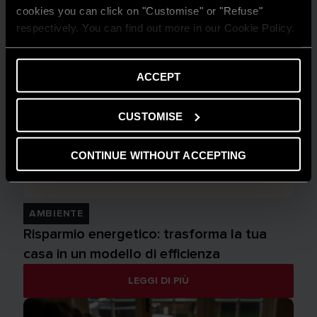
cookies you can click on "Customise" or "Refuse"
respectively. You can find out more in our Cookie Policy.
ACCEPT
CUSTOMISE
CONTINUE WITHOUT ACCEPTING
AMBIENTE
Risparmio energetico: trasforma la tua
casa in un modello di efficienza
LEGGI DI PIÙ