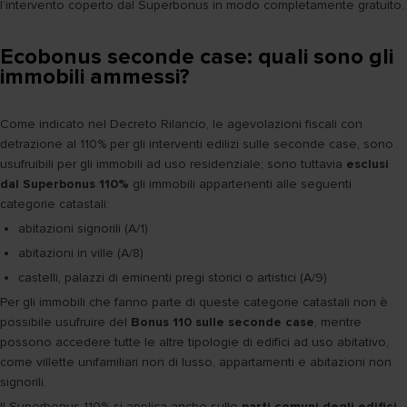
l’intervento coperto dal Superbonus in modo completamente gratuito.
Ecobonus seconde case: quali sono gli
immobili ammessi?
Come indicato nel Decreto Rilancio, le agevolazioni fiscali con
detrazione al 110% per gli interventi edilizi sulle seconde case, sono
usufruibili per gli immobili ad uso residenziale; sono tuttavia
esclusi
dal Superbonus 110%
gli immobili appartenenti alle seguenti
categorie catastali:
abitazioni signorili (A/1)
abitazioni in ville (A/8)
castelli, palazzi di eminenti pregi storici o artistici (A/9)
Per gli immobili che fanno parte di queste categorie catastali non è
possibile usufruire del
Bonus 110 sulle seconde case
, mentre
possono accedere tutte le altre tipologie di edifici ad uso abitativo,
come villette unifamiliari non di lusso, appartamenti e abitazioni non
signorili.
Il Superbonus 110% si applica anche sulle
parti comuni degli edifici
,