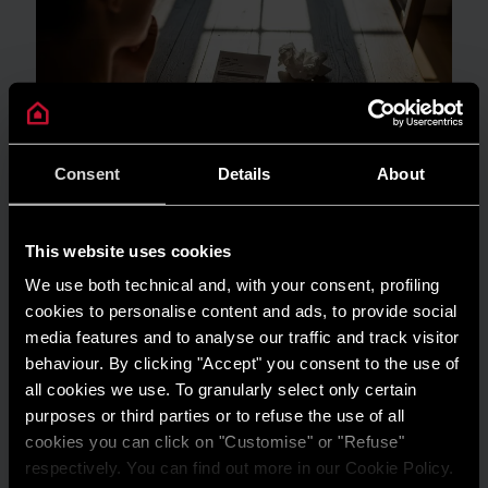
Consent
Details
About
This website uses cookies
GUIDA AL RISPARMIO
We use both technical and, with your consent, profiling
cookies to personalise content and ads, to provide social
Quanto consuma un condizionatore?
media features and to analyse our traffic and track visitor
LEGGI DI PIÙ
behaviour. By clicking "Accept" you consent to the use of
all cookies we use. To granularly select only certain
purposes or third parties or to refuse the use of all
cookies you can click on "Customise" or "Refuse"
respectively. You can find out more in our Cookie Policy.