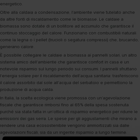
energetico.
Oltre alla caldaia a condensazione, l'ambiente viene tutelato anche
da altre fonti di riscaldamento come le biomasse. Le caldaie a
biomassa sono dotate di un bollitore ad accumulo che garantisce il
continuo stoccaggio del calore. Funzionano con combustibili naturali
come la legna o i pellet (trucioli o segatura compressi) che, brucando,
generano calore.
È possibile collegare le caldaie a biomassa ai pannelli solari, un altro
sistema amico dell'ambiente che garantisce comfort in casa e un
notevole risparmio sul lungo periodo sui consumi. I pannelli sfruttano
l'energia solare per il riscaldamento dell'acqua sanitaria: trasferiscono
il calore assorbito dal sole all'acqua del serbatoio e permettono la
produzione di acqua calda.
In Italia, la scelta ecologica viene promossa con un'agevolazione
fiscale che garantisce rimborsi fino al 65% della spesa sostenuta
purché sia stata fatta in un'ottica di risparmio energetico per ridurre le
emissioni dei gas serra. Le spese per gli aggiustamenti che mirano a
rendere una casa ecosostenibile vengono ammortizzati sia dalle
agevolazioni fiscali, sia da un ingente risparmio a lungo termine.