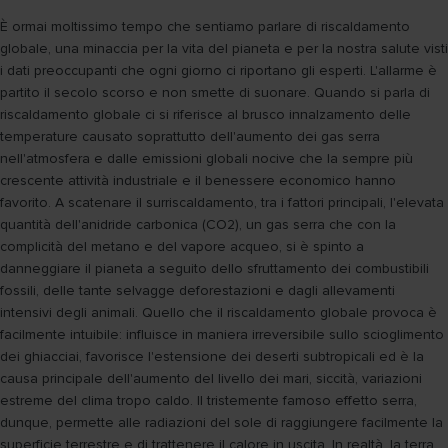
È ormai moltissimo tempo che sentiamo parlare di riscaldamento
globale, una minaccia per la vita del pianeta e per la nostra salute visti
i dati preoccupanti che ogni giorno ci riportano gli esperti. L'allarme è
partito il secolo scorso e non smette di suonare. Quando si parla di
riscaldamento globale ci si riferisce al brusco innalzamento delle
temperature causato soprattutto dell'aumento dei gas serra
nell'atmosfera e dalle emissioni globali nocive che la sempre più
crescente attività industriale e il benessere economico hanno
favorito. A scatenare il surriscaldamento, tra i fattori principali, l'elevata
quantità dell'anidride carbonica (CO2), un gas serra che con la
complicità del metano e del vapore acqueo, si è spinto a
danneggiare il pianeta a seguito dello sfruttamento dei combustibili
fossili, delle tante selvagge deforestazioni e dagli allevamenti
intensivi degli animali. Quello che il riscaldamento globale provoca è
facilmente intuibile: influisce in maniera irreversibile sullo scioglimento
dei ghiacciai, favorisce l'estensione dei deserti subtropicali ed è la
causa principale dell'aumento del livello dei mari, siccità, variazioni
estreme del clima tropo caldo. Il tristemente famoso effetto serra,
dunque, permette alle radiazioni del sole di raggiungere facilmente la
superficie terrestre e di trattenere il calore in uscita. In realtà, la terra