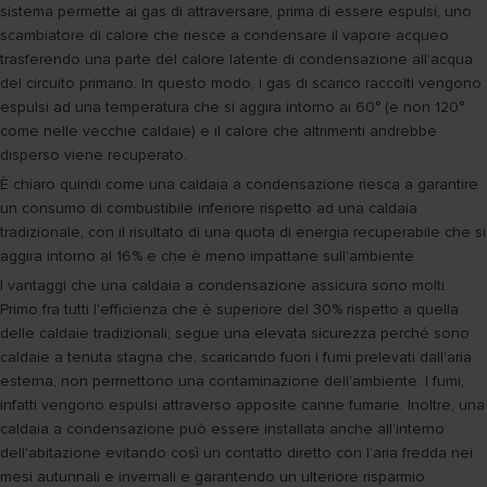
sistema permette ai gas di attraversare, prima di essere espulsi, uno
scambiatore di calore che riesce a condensare il vapore acqueo
trasferendo una parte del calore latente di condensazione all'acqua
del circuito primario. In questo modo, i gas di scarico raccolti vengono
espulsi ad una temperatura che si aggira intorno ai 60° (e non 120°
come nelle vecchie caldaie) e il calore che altrimenti andrebbe
disperso viene recuperato.
È chiaro quindi come una caldaia a condensazione riesca a garantire
un consumo di combustibile inferiore rispetto ad una caldaia
tradizionale, con il risultato di una quota di energia recuperabile che si
aggira intorno al 16% e che è meno impattane sull'ambiente
I vantaggi che una caldaia a condensazione assicura sono molti.
Primo fra tutti l'efficienza che è superiore del 30% rispetto a quella
delle caldaie tradizionali; segue una elevata sicurezza perché sono
caldaie a tenuta stagna che, scaricando fuori i fumi prelevati dall'aria
esterna, non permettono una contaminazione dell'ambiente. I fumi,
infatti vengono espulsi attraverso apposite canne fumarie. Inoltre, una
caldaia a condensazione può essere installata anche all'interno
dell'abitazione evitando così un contatto diretto con l‘aria fredda nei
mesi autunnali e invernali e garantendo un ulteriore risparmio