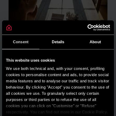
Consent
Details
About
This website uses cookies
We use both technical and, with your consent, profiling
GUIDA AL RISPARMIO
cookies to personalise content and ads, to provide social
Quanto consuma un condizionatore?
media features and to analyse our traffic and track visitor
LEGGI DI PIÙ
behaviour. By clicking "Accept" you consent to the use of
all cookies we use. To granularly select only certain
purposes or third parties or to refuse the use of all
cookies you can click on "Customise" or "Refuse"
respectively. You can find out more in our Cookie Policy.