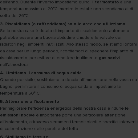
dell'anno. Durante l'inverno impostiamo quindi il
termostato
a una
temperatura massima di 20°C, mentre in estate non scendiamo al di
sotto dei 26°C.
3. Riscaldiamo (o raffreddiamo) solo le aree che utilizziamo
Se la nostra casa è dotata di impianto di riscaldamento autonomo
potrebbe essere una buona abitudine chiudere le valvole dei
radiatori negli ambienti inutilizzati. Allo stesso modo, se stiamo lontani
da casa per un lungo periodo, ricordiamoci di spegnere l'impianto di
riscaldamento, per evitare di emettere inutilmente
gas nocivi
nell'atmosfera.
4. Limitiamo il consumo di acqua calda
Quando possibile, sostituiamo la doccia all'immersione nella vasca da
bagno, per limitare il consumo di acqua calda e impostiamo la
temperatura a 50° C.
5. Attenzione all'isolamento
Per migliorare l'efficienza energetica della nostra casa e ridurre le
emissioni nocive
è importante porre una particolare attenzione
all'isolamento, attraverso serramenti termoisolanti e specifici interventi
di coibentazione delle pareti e del tetto.
6. Sigilliamo le fessure