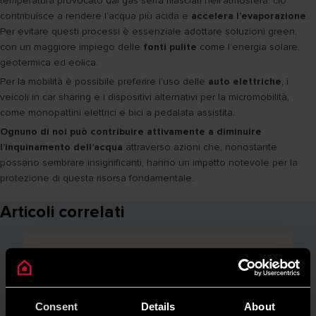
temperatura provocato dai gas serra rilasciati nell’atmosfera: ciò
contribuisce a rendere l’acqua più acida e
accelera l’evaporazione
.
Per evitare questi processi è essenziale adottare soluzioni green,
con un maggiore impiego delle
fonti pulite
come l’energia solare,
geotermica ed eolica.
Per la mobilità è possibile preferire l’uso delle
auto elettriche
, i
veicoli in car sharing e i dispositivi alternativi per la micromobilità,
come monopattini elettrici e bici a pedalata assistita.
Ognuno di noi può contribuire attivamente a diminuire
l’inquinamento dell’acqua
attraverso azioni che, nonostante
possano sembrare insignificanti, hanno un impatto notevole per la
protezione di questa risorsa fondamentale.
Articoli correlati
Consent
Details
About