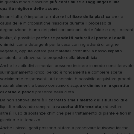
in questo modo ciascuno
può contribuire a raggiungere una
qualità migliore delle acque.
Innanzitutto, è importante
ridurre l’utilizzo della plastica
che, a
causa delle microplastiche rilasciate durante il processo di
degradazione, è uno dei primi contaminanti delle falde e degli oceani.
Inoltre, è possibile
preferire prodotti naturali al posto di quelli
chimici
, come detergenti per la casa con ingredienti di origine
vegetale, oppure optare per materiali costruttivi a basso impatto
ambientale attraverso le proposte della
bioedilizia
.
Anche le abitudini alimentari possono incidere in modo considerevole
sull’inquinamento idrico, perciò è fondamentale compiere scelte
socialmente responsabili. Ad esempio, è possibile acquistare prodotti
naturali, alimenti a basso consumo d’acqua e
diminuire la quantità
di carne e pesce
presente nella dieta.
Da non sottovalutare è il
corretto smaltimento dei rifiuti
solidi e
liquidi, realizzando sempre la
raccolta differenziata
, ed evitare,
altresì, l’uso di sostanze chimiche per il trattamento di piante e fiori in
giardino e in terrazzo.
Anche i piccoli gesti possono aiutare a preservare le risorse idriche,