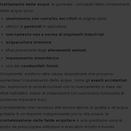
trattamento delle acque
. In generale, i principali fattori contaminanti
delle acque sono:
smaltimento non corretto dei rifiuti
di origine civile;
utilizzo di
pesticidi
in agricoltura;
sversamento non a norma di inquinanti industriali
;
acquacoltura intensiva
;
rifiuti provenienti dagli
allevamenti animali
;
inquinamento atmosferico
;
uso dei
combustibili fossili
.
Ovviamente, esistono altre cause straordinarie che possono
aumentare l’inquinamento delle acque, come gli
eventi accidentali
(es. esplosioni di centrali nucleari con lo sversamento in mare dei
rifiuti radioattivi; avarie di imbarcazioni con successiva fuoriuscita di
sostanze inquinanti ecc.).
Considerando che l’accesso alle risorse idriche di qualità e all’acqua
potabile è un requisito indispensabile per la vita umana, la
contaminazione delle falde acquifere
è una questione seria al
punto da preoccupare istituzioni e ricercatori di tutto il mondo.