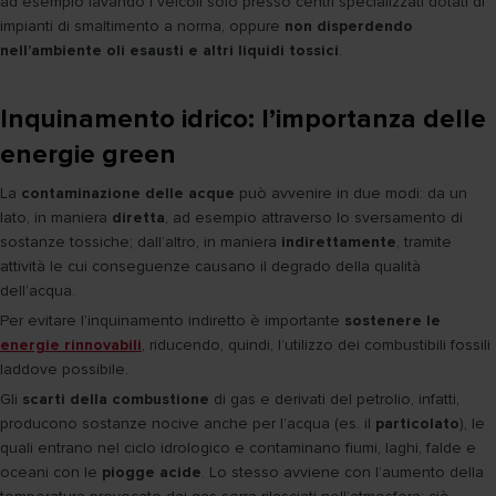
ad esempio lavando i veicoli solo presso centri specializzati dotati di
impianti di smaltimento a norma, oppure
non disperdendo
nell’ambiente oli esausti e altri liquidi tossici
.
Inquinamento idrico: l’importanza delle
energie green
La
contaminazione delle acque
può avvenire in due modi: da un
lato, in maniera
diretta
, ad esempio attraverso lo sversamento di
sostanze tossiche; dall’altro, in maniera
indirettamente
, tramite
attività le cui conseguenze causano il degrado della qualità
dell’acqua.
Per evitare l’inquinamento indiretto è importante
sostenere le
energie rinnovabili
, riducendo, quindi, l’utilizzo dei combustibili fossili
laddove possibile.
Gli
scarti della combustione
di gas e derivati del petrolio, infatti,
producono sostanze nocive anche per l’acqua (es. il
particolato
), le
quali entrano nel ciclo idrologico e contaminano fiumi, laghi, falde e
oceani con le
piogge acide
. Lo stesso avviene con l’aumento della