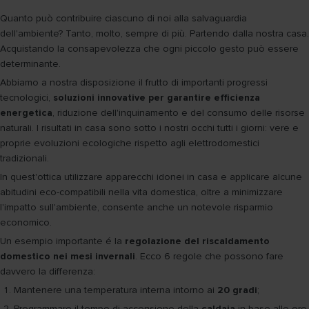
Quanto può contribuire ciascuno di noi alla salvaguardia
dell'ambiente? Tanto, molto, sempre di più. Partendo dalla nostra casa.
Acquistando la consapevolezza che ogni piccolo gesto può essere
determinante.
Abbiamo a nostra disposizione il frutto di importanti progressi
tecnologici,
soluzioni innovative per garantire efficienza
energetica
, riduzione dell'inquinamento e del consumo delle risorse
naturali. I risultati in casa sono sotto i nostri occhi tutti i giorni: vere e
proprie evoluzioni ecologiche rispetto agli elettrodomestici
tradizionali.
In quest'ottica utilizzare apparecchi idonei in casa e applicare alcune
abitudini eco-compatibili nella vita domestica, oltre a minimizzare
l'impatto sull'ambiente, consente anche un notevole risparmio
economico.
Un esempio importante é la
regolazione del riscaldamento
domestico nei mesi invernali
. Ecco 6 regole che possono fare
davvero la differenza:
Mantenere una temperatura interna intorno ai
20 gradi
;
Programmare il tempo di accensione della
caldaia
in base alle ore