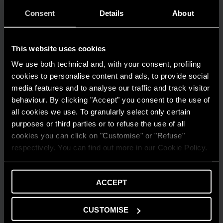
Quanto consuma un condizionatore?
Consent
Details
About
LEGGI DI PIÙ
This website uses cookies
We use both technical and, with your consent, profiling
cookies to personalise content and ads, to provide social
media features and to analyse our traffic and track visitor
behaviour. By clicking "Accept" you consent to the use of
all cookies we use. To granularly select only certain
purposes or third parties or to refuse the use of all
cookies you can click on "Customise" or "Refuse"
respectively. You can find out more in our Cookie Policy.
ACCEPT
CUSTOMISE