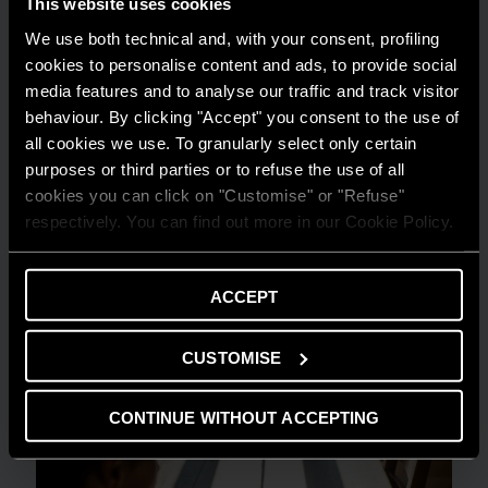
This website uses cookies
We use both technical and, with your consent, profiling
cookies to personalise content and ads, to provide social
media features and to analyse our traffic and track visitor
behaviour. By clicking "Accept" you consent to the use of
all cookies we use. To granularly select only certain
purposes or third parties or to refuse the use of all
cookies you can click on "Customise" or "Refuse"
AMBIENTE
respectively. You can find out more in our Cookie Policy.
Risparmio energetico: trasforma la tua
casa in un modello di efficienza
ACCEPT
LEGGI DI PIÙ
CUSTOMISE
CONTINUE WITHOUT ACCEPTING