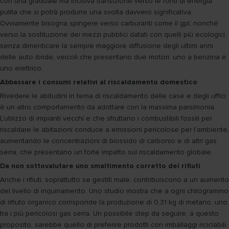
con una graduale ma incisiva transizione verso le fonti di energia
pulita che si potrà produrre una svolta davvero significativa.
Ovviamente bisogna spingere verso carburanti come il gpl, nonché
verso la sostituzione dei mezzi pubblici datati con quelli più ecologici,
senza dimenticare la sempre maggiore diffusione degli ultimi anni
delle auto ibride, veicoli che presentano due motori: uno a benzina e
uno elettrico.
Abbassare i consumi relativi al riscaldamento domestico
Rivedere le abitudini in tema di riscaldamento delle case e degli uffici
è un altro comportamento da adottare con la massima parsimonia.
L'utilizzo di impianti vecchi e che sfruttano i combustibili fossili per
riscaldare le abitazioni conduce a emissioni pericolose per l'ambiente,
aumentando le concentrazioni di biossido di carbonio e di altri gas
serra, che presentano un forte impatto sul riscaldamento globale.
Da non sottovalutare uno smaltimento corretto dei rifiuti
Anche i rifiuti, soprattutto se gestiti male, contribuiscono a un aumento
del livello di inquinamento. Uno studio mostra che a ogni chilogrammo
di rifiuto organico corrisponde la produzione di 0,31 kg di metano, uno
tra i più pericolosi gas serra. Un possibile step da seguire, a questo
proposito, sarebbe quello di preferire prodotti con imballaggi riciclabili.