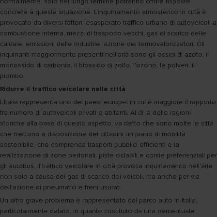
normalmente, solo nel lungo termine potranno offrire risposte
concrete a questa situazione. L'inquinamento atmosferico in città è
provocato da diversi fattori: esasperato traffico urbano di autoveicoli a
combustione interna, mezzi di trasporto vecchi, gas di scarico delle
caldaie, emissioni delle industrie, azione dei termovalorizzatori. Gli
inquinanti maggiormente presenti nell'aria sono gli ossidi di azoto, il
monossido di carbonio, il biossido di zolfo, l'ozono, le polveri, il
piombo.
Ridurre il traffico veicolare nelle città
L'Italia rappresenta uno dei paesi europei in cui è maggiore il rapporto
tra numero di autoveicoli privati e abitanti. Al di là delle ragioni
storiche alla base di questo aspetto, va detto che sono molte le città
che mettono a disposizione dei cittadini un piano di mobilità
sostenibile, che comprenda trasporti pubblici efficienti e la
realizzazione di zone pedonali, piste ciclabili e corsie preferenziali per
gli autobus. Il traffico veicolare in città provoca inquinamento nell'aria
non solo a causa dei gas di scarico dei veicoli, ma anche per via
dell'azione di pneumatici e freni usurati.
Un altro grave problema è rappresentato dal parco auto in Italia,
particolarmente datato, in quanto costituito da una percentuale