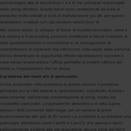
ancora troppo alta di veicoli Euro I, II e III, tra i principali responsabili
dello smog cittadino. Questi mezzi sono caratterizzati da livelli di
consumo molto elevati e costi di manutenzione più alti: per questo
andrebbero sostituiti con i più moderni veicoli Euro VI.
Allo stesso modo, lo sviluppo di forme di mobilità innovative, come il
car sharing e il car pooling, possono contribuire a ridurre il numero di
auto quotidianamente in circolazione e, di conseguenza, le
concentrazioni di inquinanti che influiscono sulla salute delle persone.
Senza dimenticare le opportunità offerte dal telelavoro: lavorare a
casa senza recarsi presso l'ufficio permette di evitare l'utilizzo dei
mezzi e l'inquinamento che ne deriva.
Il problema dei livelli alti di particolato
Come accennato nella premessa di questo articolo, il problema
principale per le città italiane è rappresentato, soprattutto durante i
mesi invernali, dall'elevata concentrazione di smog, creato dal
cosiddetto particolato. L'inquinamento atmosferico in città supera
spesso i limiti consentiti dalla legge, per un numero di giorni
eccessivamente alto (più di 35 l'anno). Le sostanze a cui prestare una
particolare attenzione sono il pm10 e il pm2.5, che arrecano danni
particolarmente evidenti alle vie respiratorie. Alcune zone del Nord