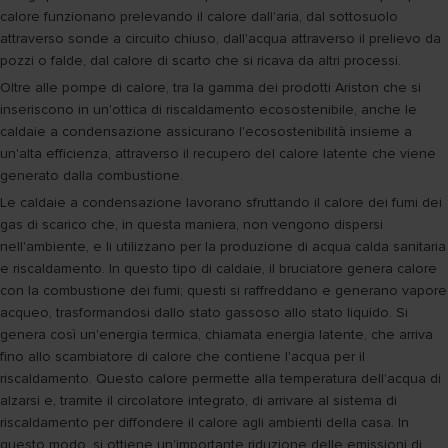
calore funzionano prelevando il calore dall'aria, dal sottosuolo
attraverso sonde a circuito chiuso, dall'acqua attraverso il prelievo da
pozzi o falde, dal calore di scarto che si ricava da altri processi.
Oltre alle pompe di calore, tra la gamma dei prodotti Ariston che si
inseriscono in un'ottica di riscaldamento ecosostenibile, anche le
caldaie a condensazione assicurano l'ecosostenibilità insieme a
un'alta efficienza, attraverso il recupero del calore latente che viene
generato dalla combustione.
Le caldaie a condensazione lavorano sfruttando il calore dei fumi dei
gas di scarico che, in questa maniera, non vengono dispersi
nell'ambiente, e li utilizzano per la produzione di acqua calda sanitaria
e riscaldamento. In questo tipo di caldaie, il bruciatore genera calore
con la combustione dei fumi; questi si raffreddano e generano vapore
acqueo, trasformandosi dallo stato gassoso allo stato liquido. Si
genera così un'energia termica, chiamata energia latente, che arriva
fino allo scambiatore di calore che contiene l'acqua per il
riscaldamento. Questo calore permette alla temperatura dell'acqua di
alzarsi e, tramite il circolatore integrato, di arrivare al sistema di
riscaldamento per diffondere il calore agli ambienti della casa. In
questo modo, si ottiene un'importante riduzione delle emissioni di