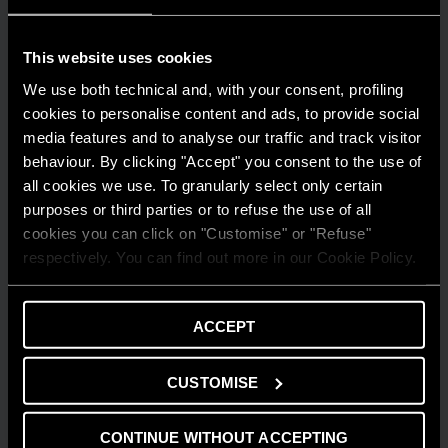
This website uses cookies
We use both technical and, with your consent, profiling
cookies to personalise content and ads, to provide social
media features and to analyse our traffic and track visitor
behaviour. By clicking "Accept" you consent to the use of
all cookies we use. To granularly select only certain
purposes or third parties or to refuse the use of all
cookies you can click on "Customise" or "Refuse"
respectively. You can find out more in our Cookie Policy.
AMBIENTE
Risparmio energetico: trasforma la tua
ACCEPT
casa in un modello di efficienza
CUSTOMISE
LEGGI DI PIÙ
CONTINUE WITHOUT ACCEPTING