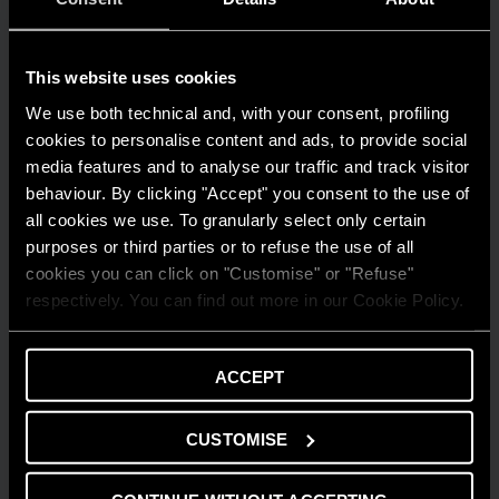
This website uses cookies
We use both technical and, with your consent, profiling
cookies to personalise content and ads, to provide social
media features and to analyse our traffic and track visitor
behaviour. By clicking "Accept" you consent to the use of
all cookies we use. To granularly select only certain
purposes or third parties or to refuse the use of all
cookies you can click on "Customise" or "Refuse"
respectively. You can find out more in our Cookie Policy.
AMBIENTE
ACCEPT
Risparmio energetico: trasforma la tua
casa in un modello di efficienza
CUSTOMISE
LEGGI DI PIÙ