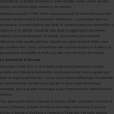
respiratorie, è quella presente in aree remote come i poli o ad alta
quota, nel mezzo degli oceani o nei deserti.
Sempre secondo l'OMS, tra le cause principali di sostanze inquinanti
ci sono anche i mezzi di trasporto inefficienti, i combustibili per uso
domestico, la combustione dei rifiuti, le centrali elettriche alimentate a
carbone e le attività industriali, alle quali si aggiungono fenomeni
naturali come le tempeste di sabbia, che hanno una notevole
influenza sulla qualità dell'aria. Questo fa capire perché nelle zone
più povere della Terra, concentrate nel sud-est asiatico e in Africa, la
percentuale di malattie è molto più alta che nel resto del mondo.
La situazione in Europa
Secondo l'OMS, fino al 20% delle morti totali potrebbero essere
evitate con interventi ambientali, ma la previsione non è uguale per
tutte le regioni dell'Europa: i rischi sono minori nell'Europa occidentale
e settentrionale, mentre sono più alti in alcuni stati dell'Europa
orientale, per la qualità dell'acqua e per l'inquinamento atmosferico e
chimico.
Tra i dieci posti meno inquinati al mondo, infatti, scopriamo che ben 5
sono in Europa. Si tratta di Oslo in Norvegia, Stoccolma in Svezia,
Zurigo e Berna in Svizzera e Helsinki in Finlandia. Per tutte queste