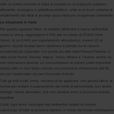
città, la scelta vincente è stata di puntare su un trasporto pubblico
efficiente, ecologico o addirittura elettrico, unito a un buon sistema di
smaltimento dei rifiuti e ad ampi spazi verdi per ossigenare l'ambiente.
La situazione in Italia
Per quanto riguarda l'Italia, le malattie attribuibili a cause ambientali,
come lo smog, raggiungono il 14%, per un totale di 91.000 morti
l'anno, di cui 8.400 per inquinamento atmosferico, ovvero 23 al
giorno. Questi risultati fanno detenere il primato tra le nazioni
occidentali più inquinate, con punte più alte nella Pianura Padana, in
città come Roma, Firenze, Napoli, Torino, Milano e Taranto, anche se
con motivazioni diverse. Le concentrazioni di polveri sottili inquinanti
hanno fatto sì che l'Italia subisse una procedura d'infrazione dall'UE,
sia per il particolato sia per il biossido d'azoto.
Tutti gli enti locali, ormai, cercano di far applicare, con grossa fatica, le
norme per evitare il superamento dei livelli di pericolosità, con divieti,
obblighi, rimedi alternativi, che non sempre sono o possono essere
rispettati.
L'Istat, ogni anno, raccoglie dati ambientali relativi ai comuni
capoluogo di tutte le province italiane, in modo da fornire informazioni