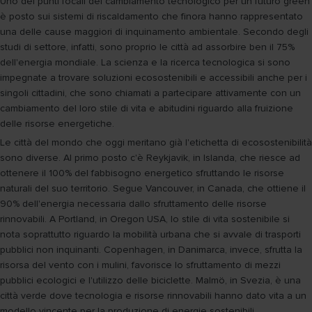
Uno dei punti focali del cambiamento tecnologico per un futuro green
è posto sui sistemi di riscaldamento che finora hanno rappresentato
una delle cause maggiori di inquinamento ambientale. Secondo degli
studi di settore, infatti, sono proprio le città ad assorbire ben il 75%
dell'energia mondiale. La scienza e la ricerca tecnologica si sono
impegnate a trovare soluzioni ecosostenibili e accessibili anche per i
singoli cittadini, che sono chiamati a partecipare attivamente con un
cambiamento del loro stile di vita e abitudini riguardo alla fruizione
delle risorse energetiche.
Le città del mondo che oggi meritano già l'etichetta di ecosostenibilità
sono diverse. Al primo posto c'è Reykjavik, in Islanda, che riesce ad
ottenere il 100% del fabbisogno energetico sfruttando le risorse
naturali del suo territorio. Segue Vancouver, in Canada, che ottiene il
90% dell'energia necessaria dallo sfruttamento delle risorse
rinnovabili. A Portland, in Oregon USA, lo stile di vita sostenibile si
nota soprattutto riguardo la mobilità urbana che si avvale di trasporti
pubblici non inquinanti. Copenhagen, in Danimarca, invece, sfrutta la
risorsa del vento con i mulini, favorisce lo sfruttamento di mezzi
pubblici ecologici e l'utilizzo delle biciclette. Malmö, in Svezia, è una
città verde dove tecnologia e risorse rinnovabili hanno dato vita a un
modello vincente per la produzione di energie sostenibili.