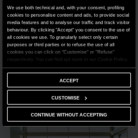
We use both technical and, with your consent, profiling
cookies to personalise content and ads, to provide social
media features and to analyse our traffic and track visitor
behaviour. By clicking "Accept" you consent to the use of
all cookies we use. To granularly select only certain
purposes or third parties or to refuse the use of all
cookies you can click on "Customise" or "Refuse"
respectively. You can find out more in our Cookie Policy.
GUIDA AL RISPARMIO
Quanto consuma un condizionatore?
ACCEPT
LEGGI DI PIÙ
CUSTOMISE
CONTINUE WITHOUT ACCEPTING