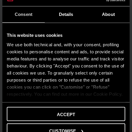
Consent
Details
About
This website uses cookies
We use both technical and, with your consent, profiling
cookies to personalise content and ads, to provide social
media features and to analyse our traffic and track visitor
behaviour. By clicking "Accept" you consent to the use of
all cookies we use. To granularly select only certain
purposes or third parties or to refuse the use of all
cookies you can click on "Customise" or "Refuse"
respectively. You can find out more in our Cookie Policy.
ACCEPT
AMBIENTE
Risparmio energetico: trasforma la tua
CUSTOMISE