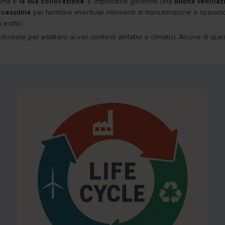
terna è
la sua collocazione
. È importante garantire una
buona ventilaz
cessibile
per facilitare eventuali interventi di manutenzione e ripara
edifici.
, studiate per adattarsi ai vari contesti abitativi e climatici. Alcune di