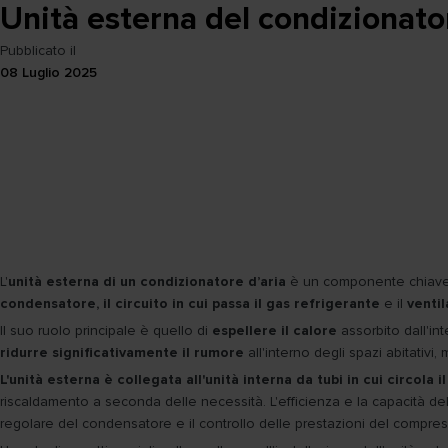
Unità esterna del condizionato
Pubblicato il
08 Luglio 2025
L'
unità esterna di un condizionatore d’aria
è un componente chiave de
condensatore, il circuito in cui passa il gas refrigerante
e il
venti
Il suo ruolo principale è quello di
espellere il calore
assorbito dall'in
ridurre significativamente il rumore
all'interno degli spazi abitativi
L'unità esterna è collegata all'unità interna da tubi in cui circola i
riscaldamento a seconda delle necessità. L'efficienza e la capacità del
regolare del condensatore e il controllo delle prestazioni del compres