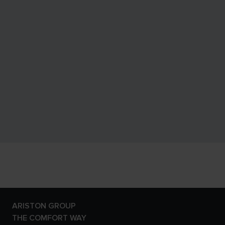
ARISTON GROUP
Il brand Ariston
THE COMFORT WAY