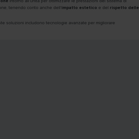
ione
intorno all'unità per ottimizzare le prestazioni del sistema di
zione, tenendo conto anche dell'
impatto estetico
e del
rispetto delle
 queste soluzioni includono tecnologie avanzate per migliorare