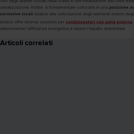
Uno degli aspetti cruciali nella scelta e nell'installazione dell'unità es
climatizzazione. Inoltre, è fondamentale collocarla in una
posizione ac
normative locali
relative alla collocazione degli elementi esterni degli 
Ariston offre diverse soluzioni per
condizionatori con unità esterna
ulteriormente l'efficienza energetica e ridurre l'impatto ambientale.
Articoli correlati