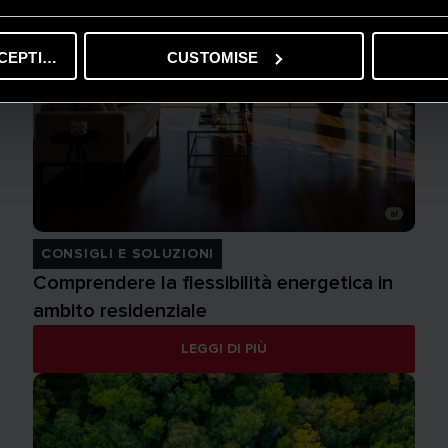
CEPTING
CUSTOMISE
CONSIGLI E SOLUZIONI
Comprendere la flessibilità energetica in
ambito residenziale
LEGGI DI PIÙ