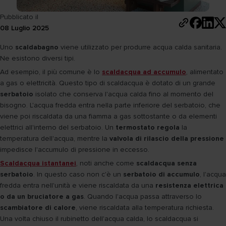
Pubblicato il
08 Luglio 2025
Uno
scaldabagno
viene utilizzato per produrre acqua calda sanitaria.
Ne esistono diversi tipi.
Ad esempio, il più comune è lo
scaldacqua ad accumulo
, alimentato
a gas o elettricità. Questo tipo di scaldacqua è dotato di un grande
serbatoio
isolato che conserva l'acqua calda fino al momento del
bisogno. L'acqua fredda entra nella parte inferiore del serbatoio, che
viene poi riscaldata da una fiamma a gas sottostante o da elementi
elettrici all'interno del serbatoio. Un
termostato regola
la
temperatura dell'acqua, mentre la
valvola di rilascio della pressione
impedisce l'accumulo di pressione in eccesso.
Scaldacqua istantanei
, noti anche come
scaldacqua senza
serbatoio
. In questo caso non c'è un
serbatoio di accumulo
, l'acqua
fredda entra nell'unità e viene riscaldata da una
resistenza elettrica
o da un bruciatore a gas
. Quando l'acqua passa attraverso lo
scambiatore di calore
, viene riscaldata alla temperatura richiesta.
Una volta chiuso il rubinetto dell'acqua calda, lo scaldacqua si